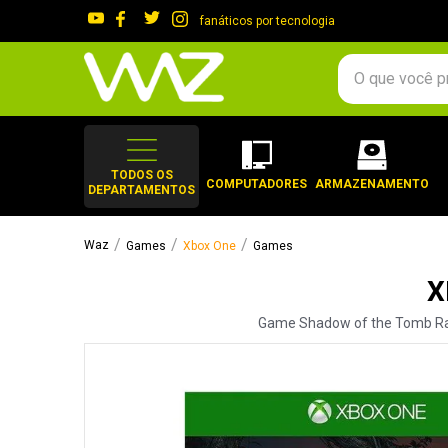
fanáticos por tecnologia
O que você procura?
TERMOS MAIS 
1
º
gabinete
TODOS OS
COMPUTADORES
ARMAZENAMENTO
DEPARTAMENTOS
2
º
keychron
3
º
teclado
Games
Xbox One
Games
4
º
ssd
X
5
º
openbox
Game Shadow of the Tomb Raid
6
º
mouse
7
º
jonsbo
8
º
fractal
9
º
controle