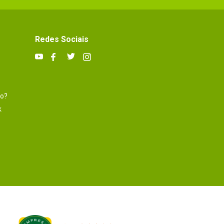
Redes Sociais
to?
k