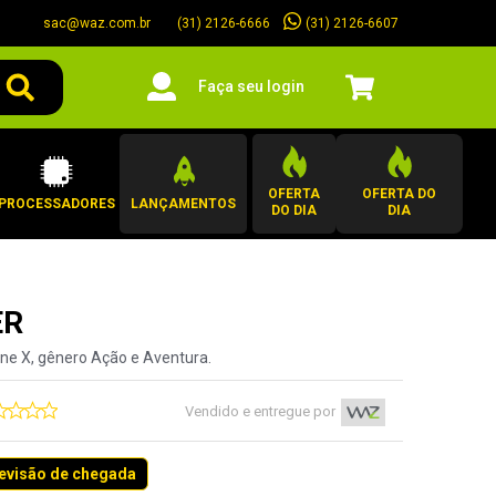
sac@waz.com.br
(31) 2126-6607
(31) 2126-6666
Faça seu login
OFERTA
OFERTA DO
PROCESSADORES
LANÇAMENTOS
DO DIA
DIA
ER
ne X, gênero Ação e Aventura.
Vendido e entregue por
revisão de chegada