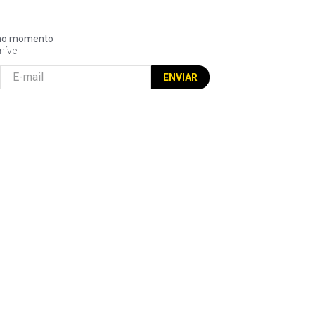
l no momento
nível
ENVIAR