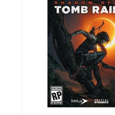
10
º
hd