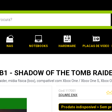
BUSCADOS
NAS
NOTEBOOKS
HARDWARE
PLACAS DE VIDEO
B1 - SHADOW OF THE TOMB RAID
er, mídia física (box), compatível com Xbox One / Xbox One S, Xbox O
Cod.
117051
SQUARE ENIX
Produto indisponível > Sem p