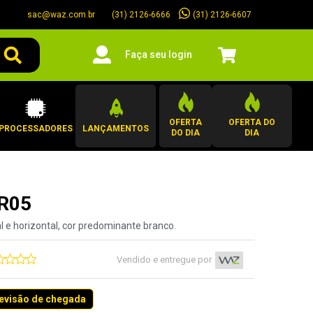
sac@waz.com.br
(31) 2126-6607
(31) 2126-6666
Faça seu login
OFERTA
OFERTA DO
PROCESSADORES
LANÇAMENTOS
DO DIA
DIA
PR05
al e horizontal, cor predominante branco.
Vendido e entregue por
revisão de chegada