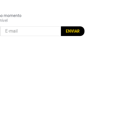
l no momento
nível
ENVIAR