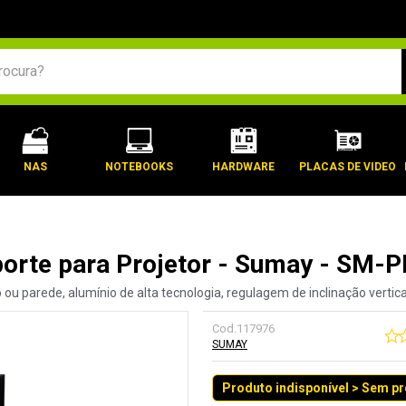
BUSCADOS
NAS
NOTEBOOKS
HARDWARE
PLACAS DE VIDEO
orte para Projetor - Sumay - SM-
o ou parede, alumínio de alta tecnologia, regulagem de inclinação vertic
Cod.
117976
SUMAY
Produto indisponível > Sem p