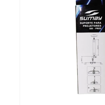
10
º
hd