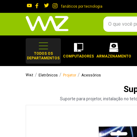
fanáticos por tecnologia
O que você procura?
TERMOS MAIS 
1
º
gabinete
TODOS OS
COMPUTADORES
ARMAZENAMENTO
DEPARTAMENTOS
2
º
keychron
3
º
teclado
Eletrônicos
Projetor
Acessórios
4
º
ssd
Sup
5
º
openbox
Suporte para projetor, instalação no tet
6
º
mouse
7
º
jonsbo
8
º
fractal
9
º
controle