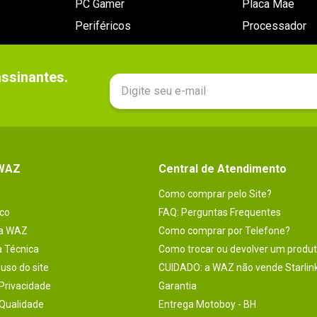
PC Gamer
Placa Mãe
Periféricos
Processador
sinantes.

 WAZ
Central de Atendimento
Como comprar pelo Site?
co
FAQ: Perguntas Frequentes
na WAZ
Como comprar por Telefone?
a Técnica
Como trocar ou devolver um produ
uso do site
CUIDADO: a WAZ não vende Starlin
 Privacidade
Garantia
 Qualidade
Entrega Motoboy - BH