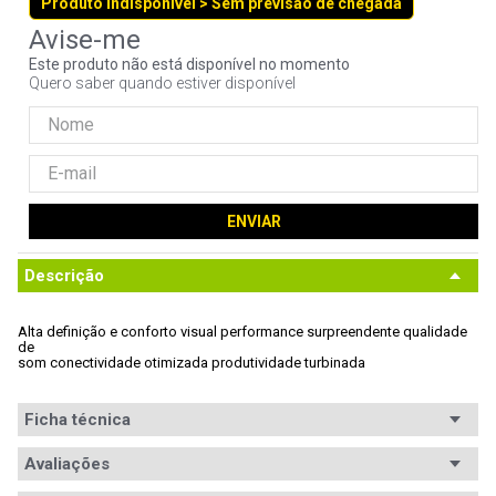
Produto indisponível > Sem previsão de chegada
9
º
controle
10
º
hd
Este produto não está disponível no momento
Quero saber quando estiver disponível
ENVIAR
Descrição
Alta definição e conforto visual performance surpreendente qualidade 
de

som conectividade otimizada produtividade turbinada 
Ficha técnica
Processador
Avaliações
Intel Celeron