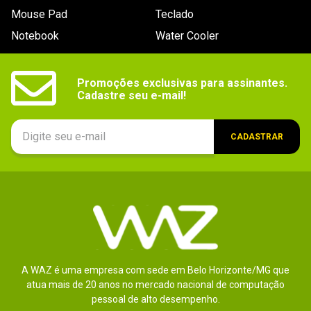
Outros recursos
Câmera HD 720p

Mouse Pad
Teclado
Microfone integrado

Leitor de cartões 4 em 1 (SD, SDHC, SDXC, MMC)
Notebook
Water Cooler
Bateria
2 células (30 Wh)
Outras
Segurança Slot Kensington Lock

Promoções exclusivas para assinantes.

Áudio Alto falantes (2x 1.5W)
informações
Cadastre seu e-mail!
Dimensões
378 x 260 x 22,9 mm
CADASTRAR
Peso
2,06 kg
Conteúdo da
1x Notebook

1x Adaptador de energia

embalagem
1x Cabo de energia

1x Documentação
A WAZ é uma empresa com sede em Belo Horizonte/MG que
atua mais de 20 anos no mercado nacional de computação
pessoal de alto desempenho.