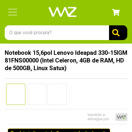
O que você procura?
TERMOS MAIS BUSCADOS
Notebook 15,6pol Lenovo Ideapad 330-15IGM
1
º
gabinete
81FNS00000 (Intel Celeron, 4GB de RAM, HD
2
º
keychron
de 500GB, Linux Satux)
3
º
teclado
4
º
ssd
5
º
openbox
6
º
mouse
Vendido e
7
º
jonsbo
entregue por
8
º
fractal