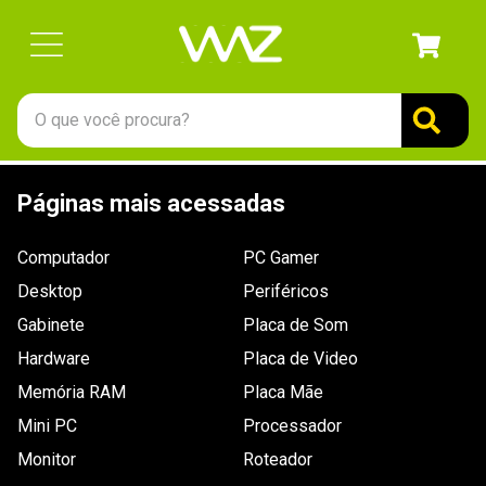
O que você procura?
TERMOS MAIS BUSCADOS
Páginas mais acessadas
1
º
gabinete
2
º
keychron
Computador
PC Gamer
3
º
teclado
Desktop
Periféricos
4
º
ssd
Gabinete
Placa de Som
Hardware
5
º
openbox
Placa de Video
Memória RAM
Placa Mãe
6
º
mouse
Mini PC
Processador
7
º
fractal
Monitor
Roteador
8
º
hd