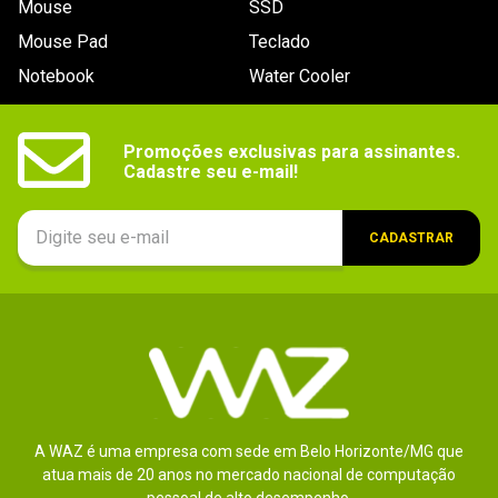
Mouse
SSD
9
º
controle
Mouse Pad
Teclado
10
º
jonsbo
Notebook
Water Cooler
Promoções exclusivas para assinantes.

Cadastre seu e-mail!
CADASTRAR
A WAZ é uma empresa com sede em Belo Horizonte/MG que
atua mais de 20 anos no mercado nacional de computação