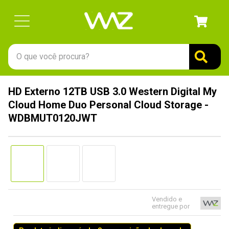
O que você procura?
TERMOS MAIS BUSCADOS
HD Externo 12TB USB 3.0 Western Digital My
1
º
gabinete
Cloud Home Duo Personal Cloud Storage -
2
º
keychron
WDBMUT0120JWT
3
º
ssd
4
º
teclado
5
º
openbox
6
º
mouse
Vendido e
7
º
jonsbo
entregue por
8
º
controle