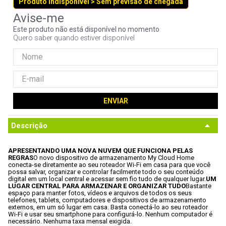
Produto indisponível > Sem previsão de chegada
9
º
noctua
10
º
fractal
Este produto não está disponível no momento
Quero saber quando estiver disponível
ENVIAR
Descrição
APRESENTANDO UMA NOVA NUVEM QUE FUNCIONA PELAS 
REGRAS
O novo dispositivo de armazenamento My Cloud Home 
conecta-se diretamente ao seu roteador Wi-Fi em casa para que você 
possa salvar, organizar e controlar facilmente todo o seu conteúdo 
digital em um local central e acessar sem fio tudo de qualquer lugar.
UM 
LUGAR CENTRAL PARA ARMAZENAR E ORGANIZAR TUDO
Bastante 
espaço para manter fotos, vídeos e arquivos de todos os seus 
telefones, tablets, computadores e dispositivos de armazenamento 
externos, em um só lugar em casa. Basta conectá-lo ao seu roteador 
Wi-Fi e usar seu smartphone para configurá-lo. Nenhum computador é 
necessário. Nenhuma taxa mensal exigida.