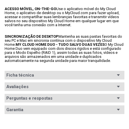
ACESSO MÓVEL, ON-THE-GO
Use o aplicativo móvel do My Cloud 
Home, o aplicativo de desktop ou o MyCloud.com para fazer upload, 
acessar e compartilhar suas lembranças favoritas e transmitir vídeos 
salvos no seu dispositivo My Cloud Home em qualquer lugar em que 
você tenha uma conexão com a Internet.
SINCRONIZAÇÃO DE DESKTOP
Mantenha as suas pastas favoritas do 
seu PC e Mac em sincronia contínua com o dispositivo My Cloud 
Home.
MY CLOUD HOME DUO - TUDO SALVO DUAS VEZES
O My Cloud 
Home Duo vem equipado com dois discos rígidos e está configurado 
para o Modo Espelho (RAID 1), assim todas as suas fotos, vídeos e 
arquivos são armazenados em uma unidade e duplicados 
automaticamente na segunda unidade para maior tranquilidade.
Ficha técnica
Conteúdo da
Avaliações
1x HD Externo 12TB USB 3.0 Western Digital My Cloud 
Home Duo Personal Cloud Storage - 
embalagem
WDBMUT0120JWT

Perguntas e respostas
1x Cabo de dados 

1x Adaptador e cabo de energia
Avaliações
Garantia
Interface
USB v3.0
Tem esse produto? Seja o primeiro a avaliá-lo!
Garantia
12 meses de garantia
Padrão
3.5pol