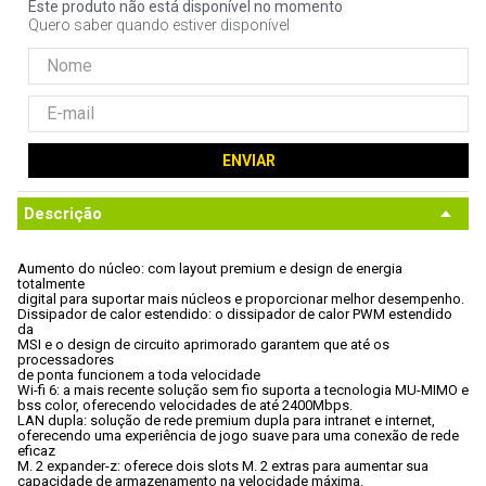
Este produto não está disponível no momento
9
º
controle
Quero saber quando estiver disponível
10
º
hd
ENVIAR
Descrição
Aumento do núcleo: com layout premium e design de energia 
totalmente

digital para suportar mais núcleos e proporcionar melhor desempenho.
Dissipador de calor estendido: o dissipador de calor PWM estendido 
da

MSI e o design de circuito aprimorado garantem que até os 
processadores

de ponta funcionem a toda velocidade
Wi-fi 6: a mais recente solução sem fio suporta a tecnologia MU-MIMO e

bss color, oferecendo velocidades de até 2400Mbps.
LAN dupla: solução de rede premium dupla para intranet e internet,

oferecendo uma experiência de jogo suave para uma conexão de rede 
eficaz
M. 2 expander-z: oferece dois slots M. 2 extras para aumentar sua

capacidade de armazenamento na velocidade máxima.