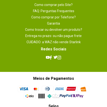
Dimensões
30,4 cm x 24,4 cm
Como comprar pelo Site?
FAQ: Perguntas Frequentes
Plataforma
AMD
Como comprar por Telefone?
Garantia
Como trocar ou devolver um produto?
Entrega no prazo: ou não pague frete
CUIDADO: a WAZ não vende Starlink
Redes Sociais
Meios de Pagamentos
Selos