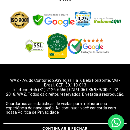
WAZ -
Av. do Contorno 2939
, lojas 1 a 7,
Belo Horizonte
,
MG
-
Brasil. CEP: 30.110-013
Telefone:
+55 (31) 2126-6666
| CNPJ: 06.036.939/0001-92
2018, WAZ. Todos os direitos reservados. É vetada a reprodução,
total ou parcial deste website.
Guardamos as estatísticas de visitas para melhorar sua
experiência de navegação. Ao continuar, você concorda com
Preços e condições de pagamentos válidos exclusivamente
nossa
Política de Privacidade
para compras pelo website.
Consulte condições na loja.
CONTINUAR E FECHAR