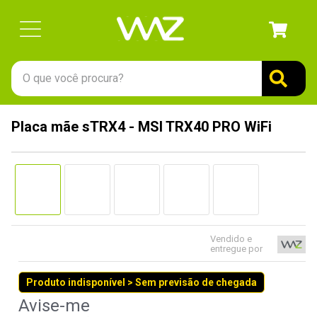
O que você procura?
TERMOS MAIS BUSCADOS
Placa mãe sTRX4 - MSI TRX40 PRO WiFi
1
º
gabinete
2
º
keychron
3
º
teclado
4
º
ssd
5
º
openbox
Vendido e
entregue por
6
º
mouse
Produto indisponível > Sem previsão de chegada
7
º
jonsbo
8
º
fractal