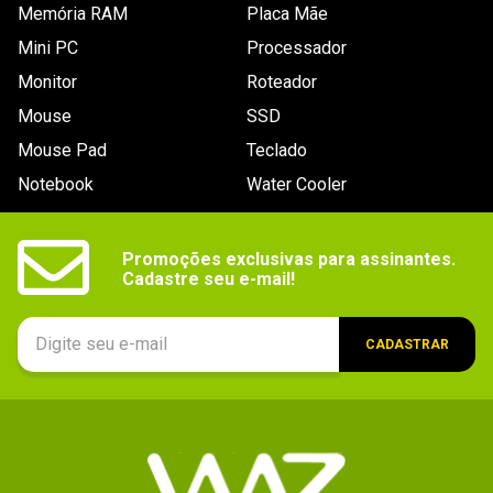
Arquitetura de memória quad channel

Memória RAM
Placa Mãe
Suporta Intel ® Extreme Memory Profile (XMP)

Suporta memória UDIMM não ECC

Mini PC
Processador
Suporta memória ECC UDIMM

Suporta memória sem buffer
Monitor
Roteador
Armazenamento
8x Portas SATA III, 2x Stots M.2
Mouse
SSD
interfaces
Mouse Pad
Teclado
Conectividade
RJ-45 Ethernet 1GbE, Wi-Fi, Bluetooth
Notebook
Water Cooler
Conexões
5x Conectores 3.5mm P2, 1x Conector S/PDIF, 2x 
Portas RJ-45, 1x Porta USB v3.2, 7x Portas USB 
traseiras
v3.2
Promoções exclusivas para assinantes.

Cadastre seu e-mail!
Conexões
1x Conector EATX 24-pinos, 2x Conectores ATX 
12V 8-pinos, 1x Conector bomba watercooler, 1x 
internas
Conector Chassis Intrusion, 2x Conectores painel 
do sistema, 1x Conector painel frontal áudio, 4x 
Conectores RGB / ARGB, 2x Conectores USBv2.0, 
CADASTRAR
3x Conectores USB v3.2, 1x Conector ventoinha 
CPU, 4x Conectores ventoinha do Sistema, 8x 
Portas SATA, 2x Slots M.2
Processador
Não se aplica
gráfico
Slots de
1x Slot PCI Express 1x, 4x Slots PCI Express 16x