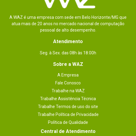
expansão
Sistema de
7.1 Canais
A WAZ é uma empresa com sede em Belo Horizonte/MG que
áudio
atua mais de 20 anos no mercado nacional de computação
pessoal de alto desempenho.
Iluminação Led
Sim
Atendimento
USB
Chipset AMD TRX40:

2x portas USB 3.2 Gen2 (SuperSpeed ??USB 
Seg. à Sex. das 08h às 18:00h
10Gbps) (1 porta Tipo A no painel traseiro e 1 
porta Tipo C através do conector USB interno)

6x portas USB 3.2 Gen1 (SuperSpeed ??USB) (2 
Sobre a WAZ
portas Tipo A no painel traseiro, 4 portas 
disponíveis através dos conectores internos USB 
A Empresa
3.2 Gen1)

4x portas USB 2.0 (USB de alta velocidade) 
Fale Conosco
disponíveis através dos conectores internos USB 
2.0

Trabalhe na WAZ
Processador AMD:

Trabalhe Assistência Técnica
2x portas USB 3.2 Gen2 (SuperSpeed ??USB 
10Gbps) Tipo A no painel traseiro

Trabalhe Termos de uso do site
2x portas USB 3.2 Gen1 (SuperSpeed ??USB) 
Tipo A no painel traseiro

Trabalhe Política de Privacidade
ASMedia Chipset ASM3242:

Política de Qualidade
1x porta USB 3.2 Gen2x2 (SuperSpeed ??USB 
20Gbps) Tipo C no painel traseiro
Central de Atendimento