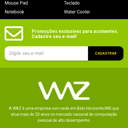
Mouse Pad
Teclado
Material
Aço + Plástico
Notebook
Water Cooler
Fontes
ATX
suportadas
Promoções exclusivas para assinantes.

Cadastre seu e-mail!
Ventoinha(s)
Traseira: Suporta 1x ventoinha de 80mm ou 90mm 
(não inclusa)

Frontal: Suporta 1x ventoinha de 80mm ou 90mm  
(não inclusa)
CADASTRAR
Slots de
7x Slots de expansão
expansão
Suporta
Não
radiador(es)
Janela
Não
lateral
Iluminação
Não
A WAZ é uma empresa com sede em Belo Horizonte/MG que
Led
atua mais de 20 anos no mercado nacional de computação
pessoal de alto desempenho.
Dimensões
415 x 170 x 425mm