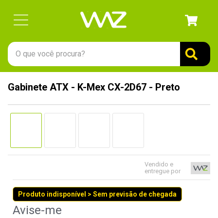
O que você procura?
TERMOS MAIS BUSCADOS
Gabinete ATX - K-Mex CX-2D67 - Preto
1
º
gabinete
2
º
keychron
3
º
ssd
4
º
teclado
5
º
openbox
Vendido e
entregue por
6
º
mouse
Produto indisponível > Sem previsão de chegada
7
º
jonsbo
8
º
controle