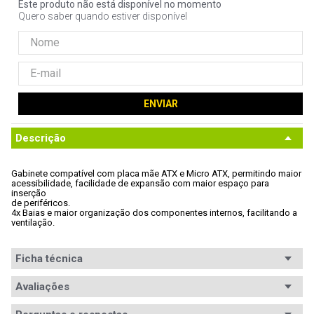
Este produto não está disponível no momento
9
º
noctua
Quero saber quando estiver disponível
10
º
fractal
ENVIAR
Descrição
Gabinete compatível com placa mãe ATX e Micro ATX, permitindo maior

acessibilidade, facilidade de expansão com maior espaço para 
inserção

de periféricos. 
4x Baias e maior organização dos componentes internos, facilitando a

ventilação.
Ficha técnica
Conteúdo da
Avaliações
1x Gabinete
embalagem