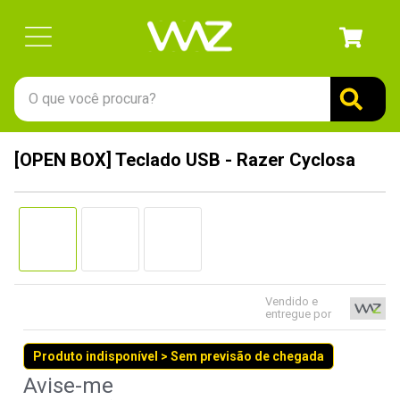
O que você procura?
TERMOS MAIS BUSCADOS
[OPEN BOX] Teclado USB - Razer Cyclosa
1
º
gabinete
2
º
keychron
3
º
teclado
4
º
ssd
5
º
openbox
Vendido e
entregue por
6
º
jonsbo
Produto indisponível > Sem previsão de chegada
7
º
mouse
8
º
controle