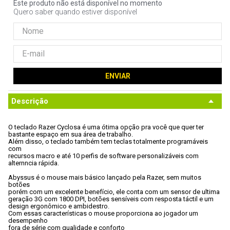
Este produto não está disponível no momento
9
º
fractal
Quero saber quando estiver disponível
10
º
ventoinha
ENVIAR
Descrição
O teclado Razer Cyclosa é uma ótima opção pra você que quer ter

bastante espaço em sua área de trabalho. 
Além disso, o teclado também tem teclas totalmente programáveis 
com

recursos macro e até 10 perfis de software personalizáveis com

alternncia rápida. 
Abyssus é o mouse mais básico lançado pela Razer, sem muitos 
botões

porém com um excelente benefício, ele conta com um sensor de ultima

geração 3G com 1800 DPI, botões sensíveis com resposta táctil e um

design ergonômico e ambidestro. 
Com essas características o mouse proporciona ao jogador um 
desempenho

fora de série com qualidade e conforto