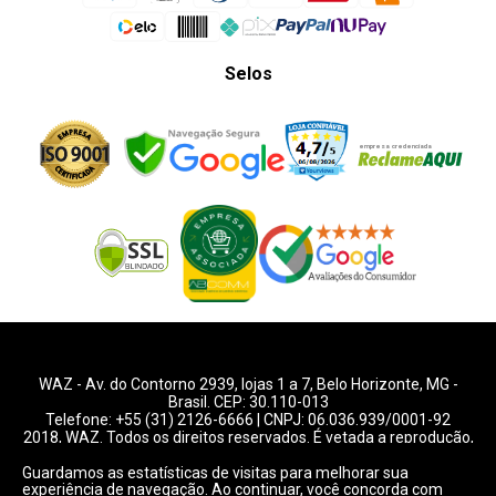
Selos
WAZ -
Av. do Contorno 2939
, lojas 1 a 7,
Belo Horizonte
,
MG
-
Brasil. CEP: 30.110-013
Telefone:
+55 (31) 2126-6666
| CNPJ: 06.036.939/0001-92
2018, WAZ. Todos os direitos reservados. É vetada a reprodução,
total ou parcial deste website.
Guardamos as estatísticas de visitas para melhorar sua
experiência de navegação. Ao continuar, você concorda com
Preços e condições de pagamentos válidos exclusivamente