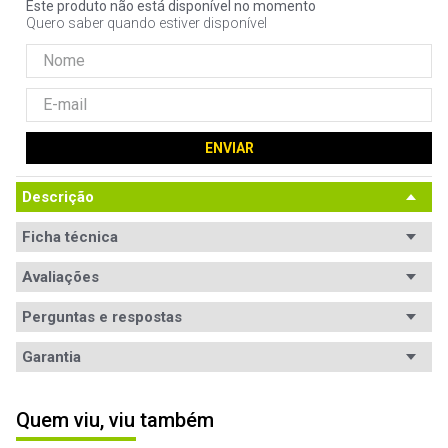
Este produto não está disponível no momento
9
º
controle
Quero saber quando estiver disponível
10
º
hd
ENVIAR
Descrição
Ficha técnica
Conteúdo da
Avaliações
1x Mouse
embalagem
Perguntas e respostas
Ergonomia
Ambidestro
Avaliações
Garantia
Conexão
USB
Tem esse produto? Seja o primeiro a avaliá-lo!
Garantia
12 meses de garantia
Modelo
Não
Quem viu, viu também
compacto
Informações
A garantia deste produto é exercida com a WAZ 
ESCREVER AVALIAÇÃO