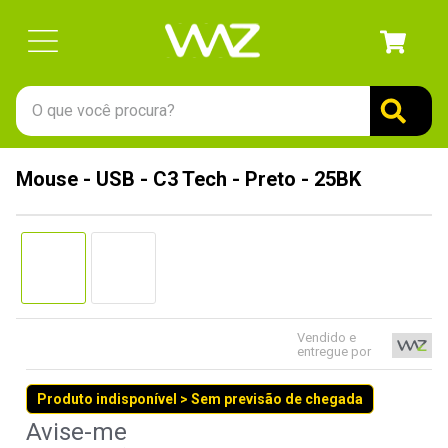
O que você procura?
TERMOS MAIS BUSCADOS
Mouse - USB - C3 Tech - Preto - 25BK
1
º
gabinete
2
º
keychron
3
º
teclado
4
º
ssd
5
º
openbox
Vendido e
entregue por
6
º
mouse
Produto indisponível > Sem previsão de chegada
7
º
jonsbo
8
º
fractal