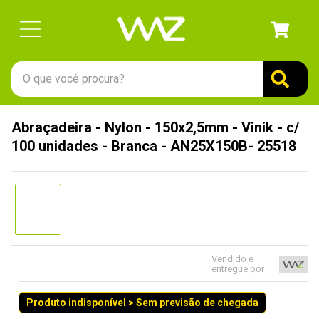
O que você procura?
TERMOS MAIS BUSCADOS
Abraçadeira - Nylon - 150x2,5mm - Vinik - c/
1
º
gabinete
100 unidades - Branca - AN25X150B- 25518
2
º
keychron
3
º
teclado
4
º
ssd
5
º
openbox
6
º
mouse
Vendido e
entregue por
7
º
jonsbo
Produto indisponível > Sem previsão de chegada
8
º
fractal