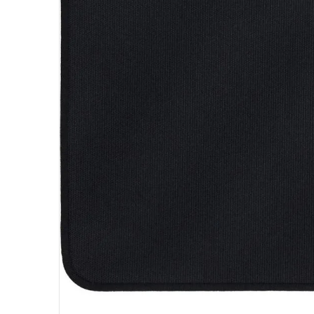
10
º
fractal