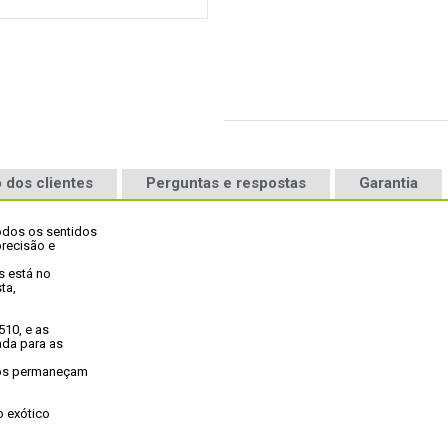
 dos clientes
Perguntas e respostas
Garantia
dos os sentidos

recisão e

 está no

a,

10, e as

da para as

os permaneçam

 exótico
