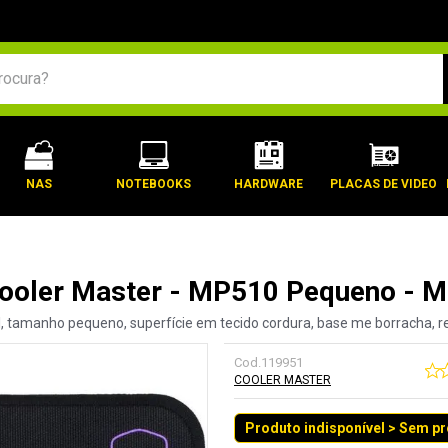
BUSCADOS
NAS
NOTEBOOKS
HARDWARE
PLACAS DE VIDEO
ooler Master - MP510 Pequeno -
, tamanho pequeno, superfície em tecido cordura, base me borracha, re
Cod.
119951
COOLER MASTER
Produto indisponível > Sem p