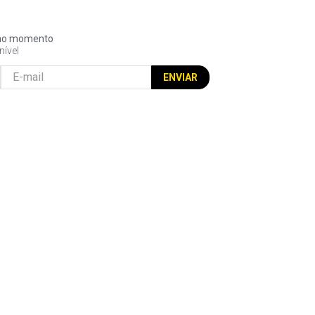
l no momento
nível
ENVIAR