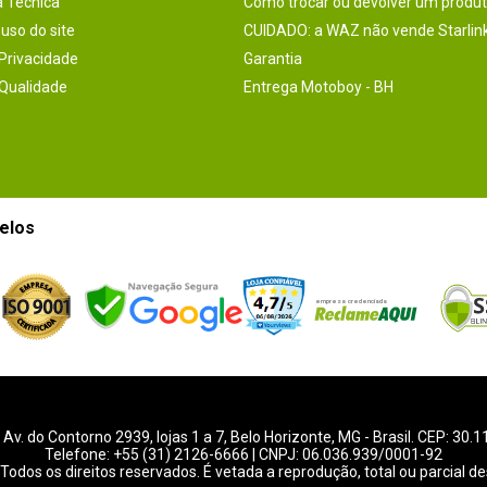
a Técnica
Como trocar ou devolver um produ
uso do site
CUIDADO: a WAZ não vende Starlin
 Privacidade
Garantia
 Qualidade
Entrega Motoboy - BH
elos
-
Av. do Contorno 2939
, lojas 1 a 7,
Belo Horizonte
,
MG
- Brasil. CEP: 30.
Telefone:
+55 (31) 2126-6666
| CNPJ: 06.036.939/0001-92
Todos os direitos reservados. É vetada a reprodução, total ou parcial de