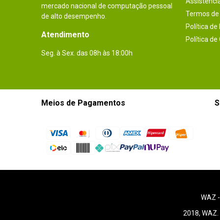
Assistênci
mercado nacional de computação pessoal
Termos de 
de alto desempenho.
Política de
Atendimento
Política de
Seg. à Sex. das 08h às 18:00h
Meios de Pagamentos
S
WAZ 
2018, WAZ. 