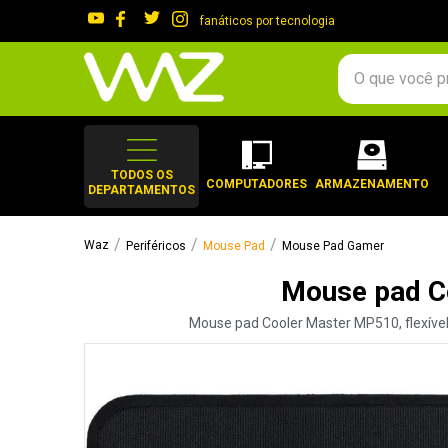
fanáticos por tecnologia
O que você procura?
TERMOS MAIS 
1
º
gabinete
TODOS OS
COMPUTADORES
ARMAZENAMENTO
DEPARTAMENTOS
2
º
keychron
3
º
ssd
Periféricos
Mouse Pad
Mouse Pad Gamer
4
º
teclado
Mouse pad C
5
º
openbox
Mouse pad Cooler Master MP510, flexível
6
º
mouse
7
º
jonsbo
8
º
controle
9
º
noctua