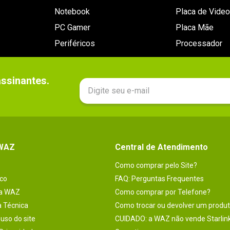
Notebook
Placa de Video
PC Gamer
Placa Mãe
Periféricos
Processador
sinantes.

 WAZ
Central de Atendimento
Como comprar pelo Site?
co
FAQ: Perguntas Frequentes
na WAZ
Como comprar por Telefone?
a Técnica
Como trocar ou devolver um produ
uso do site
CUIDADO: a WAZ não vende Starlin