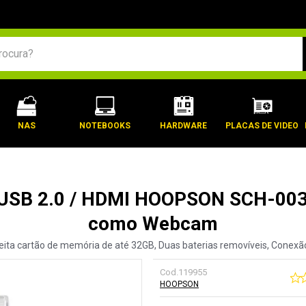
BUSCADOS
NAS
NOTEBOOKS
HARDWARE
PLACAS DE VIDEO
SB 2.0 / HDMI HOOPSON SCH-003 (F
como Webcam
ceita cartão de memória de até 32GB, Duas baterias removíveis, Conexã
Cod.
119955
HOOPSON