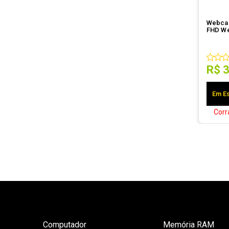
Webcam USB - Len
FHD We
R$
Em Es
Corr
Computador
Memória RAM