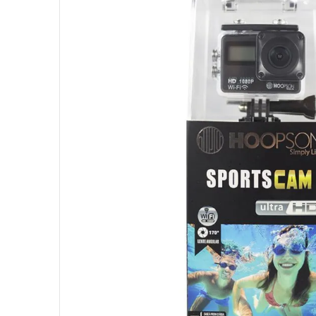
10
º
hd