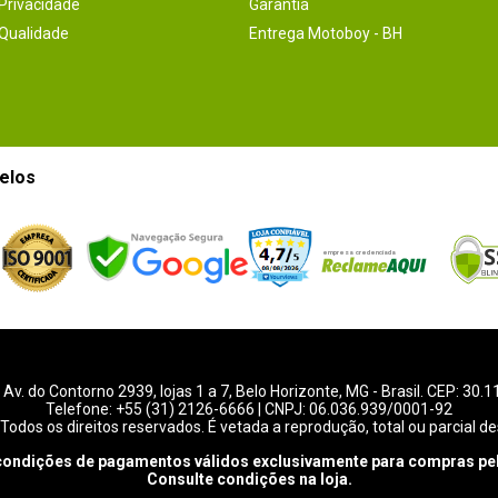
 Privacidade
Garantia
 Qualidade
Entrega Motoboy - BH
elos
-
Av. do Contorno 2939
, lojas 1 a 7,
Belo Horizonte
,
MG
- Brasil. CEP: 30.
Telefone:
+55 (31) 2126-6666
| CNPJ: 06.036.939/0001-92
Todos os direitos reservados. É vetada a reprodução, total ou parcial de
condições de pagamentos válidos exclusivamente para compras pel
Consulte condições na loja.