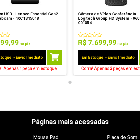
ovo Essential Gen2
Câmera de Vídeo Conferência -
bcam - 4XC1S15018
Logitech Group HD System - 960
001054
399
,
99
R$
7
.
699
,
99
no pix
no pix
toque > Envio Imediato
Em Estoque > Envio Imediato
a! Apenas
1
peça
em estoque.
Corra! Apenas
3
peças
em est
Páginas mais acessadas
Mouse Pad
Placa de Som