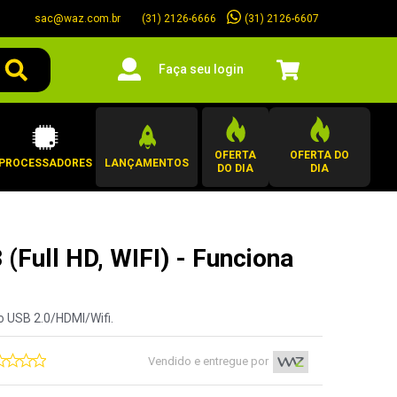
sac@waz.com.br
(31) 2126-6607
(31) 2126-6666
Faça seu login
OFERTA
OFERTA DO
PROCESSADORES
LANÇAMENTOS
DO DIA
DIA
ull HD, WIFI) - Funciona
o USB 2.0/HDMI/Wifi.
Vendido e entregue por