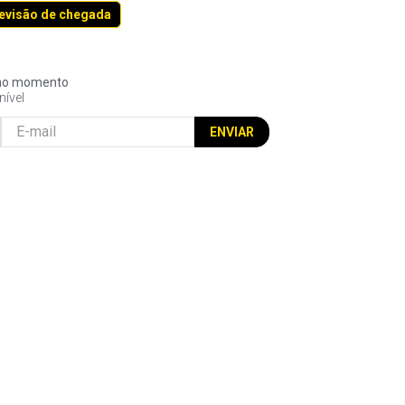
revisão de chegada
l no momento
nível
ENVIAR