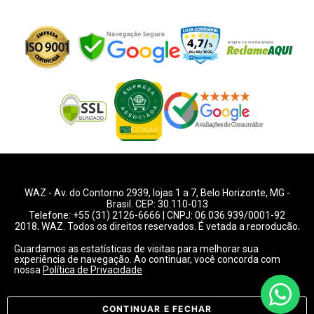
WAZ -
Av. do Contorno 2939
, lojas 1 a 7,
Belo Horizonte
,
MG
-
Brasil. CEP: 30.110-013
Telefone:
+55 (31) 2126-6666
| CNPJ: 06.036.939/0001-92
2018, WAZ. Todos os direitos reservados. É vetada a reprodução,
total ou parcial deste website.
Guardamos as estatísticas de visitas para melhorar sua
experiência de navegação. Ao continuar, você concorda com
Preços e condições de pagamentos válidos exclusivamente
nossa
Política de Privacidade
para compras pelo website.
Consulte condições na loja.
CONTINUAR E FECHAR