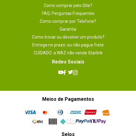
- ASRock Meus favoritos em UEFI

Como comprar pelo Site?
- ASRock Instant Flash

- ASRock Internet Flash

FAQ: Perguntas Frequentes
- Instalador ASRock Easy RAID
Como comprar por Telefone?
Plataforma
INTEL
Garantia
Como trocar ou devolver um produto?
Entrega no prazo: ou não pague frete
CUIDADO: a WAZ não vende Starlink
Redes Sociais
Meios de Pagamentos
Selos