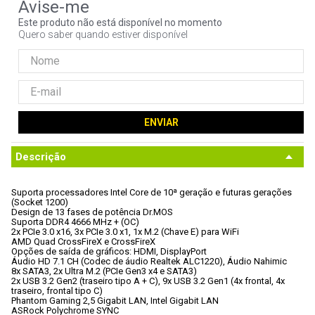
9
º
controle
Este produto não está disponível no momento
Quero saber quando estiver disponível
10
º
hd
ENVIAR
Descrição
Suporta processadores Intel Core de 10ª geração e futuras gerações

(Socket 1200)
Design de 13 fases de potência Dr.MOS
Suporta DDR4 4666 MHz + (OC)
2x PCIe 3.0 x16, 3x PCIe 3.0 x1, 1x M.2 (Chave E) para WiFi
AMD Quad CrossFireX e CrossFireX
Opções de saída de gráficos: HDMI, DisplayPort
Áudio HD 7.1 CH (Codec de áudio Realtek ALC1220), Áudio Nahimic
8x SATA3, 2x Ultra M.2 (PCIe Gen3 x4 e SATA3)
2x USB 3.2 Gen2 (traseiro tipo A + C), 9x USB 3.2 Gen1 (4x frontal, 4x

traseiro, frontal tipo C)
Phantom Gaming 2,5 Gigabit LAN, Intel Gigabit LAN
ASRock Polychrome SYNC