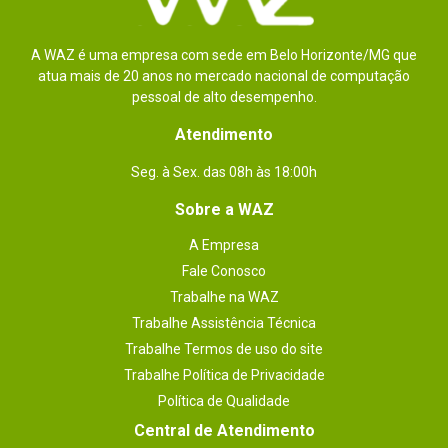
Processador
Integrado Intel
gráfico
A WAZ é uma empresa com sede em Belo Horizonte/MG que
atua mais de 20 anos no mercado nacional de computação
Slots de
3x Slots PCI Express 1x, 2x Slots PCI Express 16x
pessoal de alto desempenho.
expansão
Atendimento
Sistema de
7.1 Canais
áudio
Seg. à Sex. das 08h às 18:00h
Iluminação Led
Sim
Sobre a WAZ
USB
Não especificadas
A Empresa
Fale Conosco
Dimensões
30,5 cm x 24,4 cm
Trabalhe na WAZ
Outras
Software

Trabalhe Assistência Técnica
- ASRock Motherboard Utility (Phantom Gaming 
informações
Tuning)

Trabalhe Termos de uso do site
- ASRock Phantom Gaming LAN Software

- ASRock Polychrome SYNC

Trabalhe Política de Privacidade
- ASRock Key Master *

Política de Qualidade
UEFI

Central de Atendimento
- ASRock EZ Mode

- ASRock Full HD UEFI
