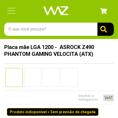
O que você procura?
TERMOS MAIS BUSCADOS
Placa mãe LGA 1200 - ASROCK Z490
1
º
gabinete
PHANTOM GAMING VELOCITA (ATX)
2
º
keychron
3
º
teclado
4
º
ssd
5
º
openbox
6
º
mouse
Vendido e
entregue por
7
º
jonsbo
Produto indisponível > Sem previsão de chegada
8
º
fractal