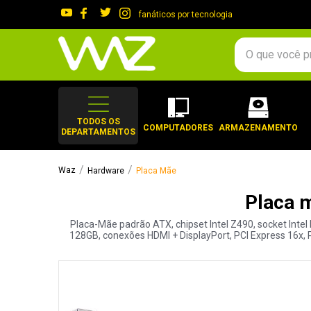
fanáticos por tecnologia
O que você procura?
TERMOS MAIS 
1
º
gabinete
TODOS OS
COMPUTADORES
ARMAZENAMENTO
DEPARTAMENTOS
2
º
keychron
3
º
teclado
Hardware
Placa Mãe
4
º
ssd
Placa 
5
º
openbox
Placa-Mãe padrão ATX, chipset Intel Z490, socket Int
6
º
mouse
128GB, conexões HDMI + DisplayPort, PCI Express 16x, P
7
º
jonsbo
8
º
fractal
9
º
controle