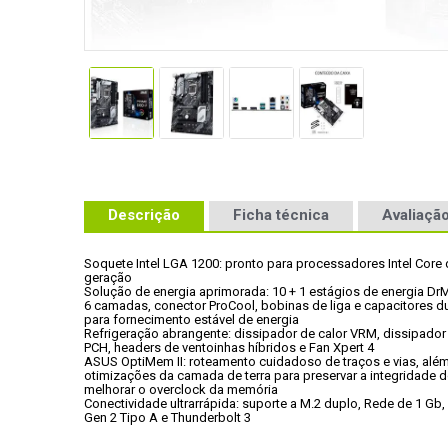
Descrição
Ficha técnica
Avaliação
Soquete Intel LGA 1200: pronto para processadores Intel Core d
geração
Solução de energia aprimorada: 10 + 1 estágios de energia Dr
6 camadas, conector ProCool, bobinas de liga e capacitores du
para fornecimento estável de energia
Refrigeração abrangente: dissipador de calor VRM, dissipador 
PCH, headers de ventoinhas híbridos e Fan Xpert 4
ASUS OptiMem II: roteamento cuidadoso de traços e vias, além
otimizações da camada de terra para preservar a integridade do
melhorar o overclock da memória
Conectividade ultrarrápida: suporte a M.2 duplo, Rede de 1 Gb, 
Gen 2 Tipo A e Thunderbolt 3