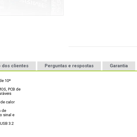
 dos clientes
Perguntas e respostas
Garantia
e 10ª

MOS, PCB de

ráveis

de calor

 de

 sinal e

USB 3.2
