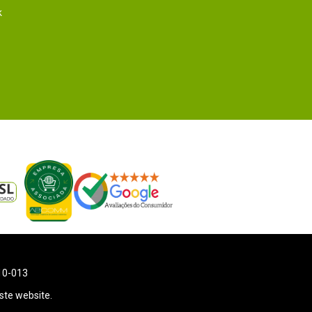
k
110-013
ste website.