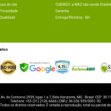
uso do site
CUIDADO: a WAZ não vende Starlin
 Privacidade
Garantia
 Qualidade
Entrega Motoboy - BH
elos
-
Av. do Contorno 2939
, lojas 1 a 7,
Belo Horizonte
,
MG
- Brasil. CEP: 30.
Telefone:
+55 (31) 2126-6666
| CNPJ: 06.036.939/0001-92
Todos os direitos reservados. É vetada a reprodução, total ou parcial de