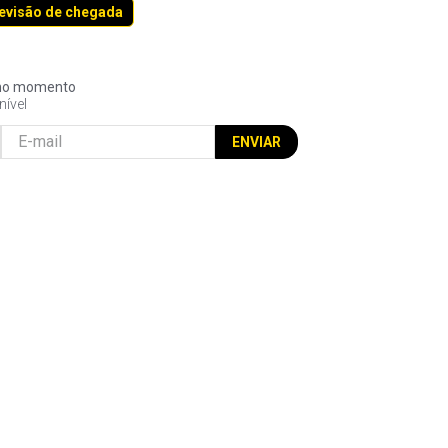
revisão de chegada
l no momento
nível
ENVIAR