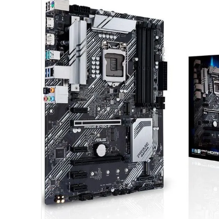
10
º
hd