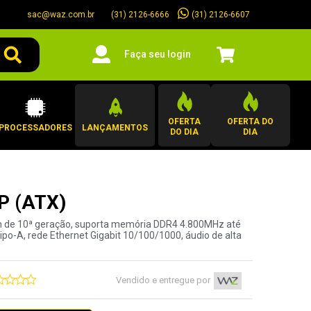
sac@waz.com.br
(31) 2126-6607
(31) 2126-6666
Faça seu login
OFERTA
OFERTA DO
PROCESSADORES
LANÇAMENTOS
DO DIA
DIA
P (ATX)
ron de 10ª geração, suporta memória DDR4 4.800MHz até
ipo-A, rede Ethernet Gigabit 10/100/1000, áudio de alta
Vendido e entregue por