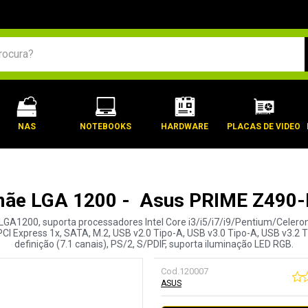
BUSCADOS
NAS
NOTEBOOKS
HARDWARE
PLACAS DE VIDEO
mãe LGA 1200 - Asus PRIME Z490-
el LGA1200, suporta processadores Intel Core i3/i5/i7/i9/Pentium/Cele
CI Express 1x, SATA, M.2, USB v2.0 Tipo-A, USB v3.0 Tipo-A, USB v3.2 T
definição (7.1 canais), PS/2, S/PDIF, suporta iluminação LED RGB.
Cod.
120007
ASUS