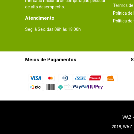
mercado nacional de computação pessoal
Termos de 
de alto desempenho.
Política de
Atendimento
Política de
Seg. à Sex. das 08h às 18:00h
Meios de Pagamentos
S
WAZ 
2018, WAZ. 