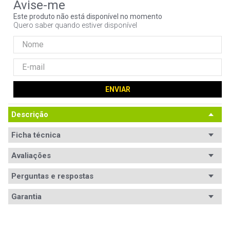
9
º
noctua
Este produto não está disponível no momento
Quero saber quando estiver disponível
10
º
fractal
ENVIAR
Descrição
Ficha técnica
Conteúdo da
Avaliações
Não especificado.
embalagem
Perguntas e respostas
Canais de
2.0 Canais
Avaliações
áudio
Garantia
Tem esse produto? Seja o primeiro a avaliá-lo!
Potência
40W RMS
Garantia
12 meses de garantia
(RMS)