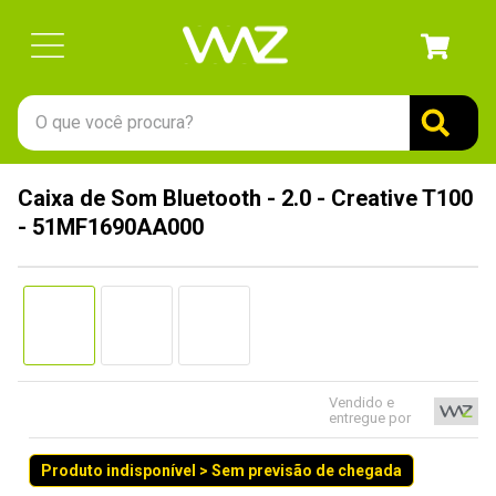
O que você procura?
TERMOS MAIS BUSCADOS
Caixa de Som Bluetooth - 2.0 - Creative T100
1
º
gabinete
- 51MF1690AA000
2
º
keychron
3
º
ssd
4
º
teclado
5
º
openbox
6
º
mouse
Vendido e
entregue por
7
º
jonsbo
Produto indisponível > Sem previsão de chegada
8
º
controle