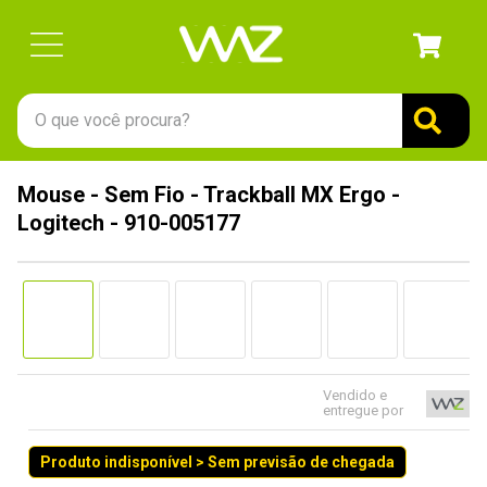
O que você procura?
TERMOS MAIS BUSCADOS
Mouse - Sem Fio - Trackball MX Ergo -
1
º
gabinete
Logitech - 910-005177
2
º
keychron
3
º
teclado
4
º
ssd
5
º
openbox
6
º
mouse
Vendido e
entregue por
7
º
fractal
Produto indisponível > Sem previsão de chegada
8
º
controle