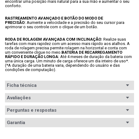
encontrar uma posição mais natural para a sua mão e aumentar o seu 
conforto.
RASTREAMENTO AVANÇADO E BOTÃO DO MODO DE 
PRECISÃO: 
Aumente a velocidade e a precisão do seu cursor para 
aprimorar o seu controle com o clique de um botão.
RODA DE ROLAGEM AVANÇADA COM INCLINAÇÃO: 
Realize suas 
tarefas com mais rapidez com um acesso mais rápido aos atalhos. A 
roda de rolagem precisa permite rolagem na horizontal e conta com 
um conveniente clique no meio.
BATERIA DE RECARREGAMENTO 
RÁPIDO E DURAÇÃO LONGA: 
Até 4 meses de duração da bateria com 
uma única carga. Um minuto de carga oferece um dia inteiro de uso*. 
(*A duração de uma bateria varia, dependendo do usuário e das 
condições de computação).
Ficha técnica
Conteúdo da
Avaliações
- 1x Mouse Trackball Logitech 

- 1x Receptor Unifying 

embalagem
- 1x Cabo Micro-USB

Perguntas e respostas
- Documentação do usuário
Avaliações
Ergonomia
Garantia
Destro
Tem esse produto? Seja o primeiro a avaliá-lo!
Conexão
Sem fio Wireless
Garantia
12 meses de garantia