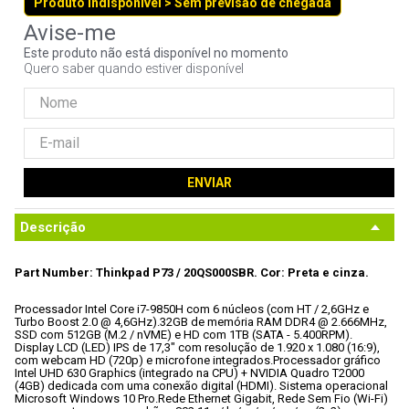
Produto indisponível > Sem previsão de chegada
9
º
fractal
10
º
ventoinha
Este produto não está disponível no momento
Quero saber quando estiver disponível
ENVIAR
Descrição
Part Number: Thinkpad P73 / 20QS000SBR.
 Cor: Preta e cinza.
Processador Intel Core i7-9850H com 6 núcleos (com HT / 2,6GHz e 
Turbo Boost 2.0 @ 4,6GHz).
32GB de memória RAM DDR4 @ 2.666MHz, 
SSD com 512GB (M.2 / nVME) e HD com 1TB (SATA - 5.400RPM).
Display LCD (LED) IPS de 17,3" com resolução de 1.920 x 1.080 (16:9), 
com webcam HD (720p) e microfone integrados.
Processador gráfico 
Intel UHD 630 Graphics (integrado na CPU) + NVIDIA Quadro T2000 
(4GB) dedicada com uma conexão digital (HDMI).
 Sistema operacional 
Microsoft Windows 10 Pro.
Rede Ethernet Gigabit, Rede Sem Fio (Wi-Fi) 