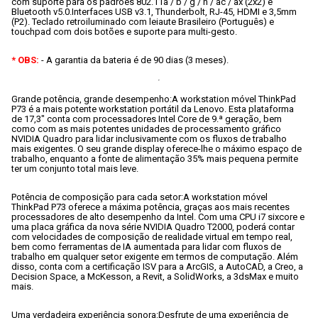
com suporte para os padrões 802.11a / b / g / n / ac / ax (2x2) e 
Bluetooth v5.0.
Interfaces USB v3.1, Thunderbolt, RJ-45, HDMI e 3,5mm 
(P2).
 Teclado retroiluminado com leiaute Brasileiro (Português) e 
touchpad com dois botões e suporte para multi-gesto.
* OBS:
 - A garantia da bateria é de 90 dias (3 meses).
Grande potência, grande desempenho:
A workstation móvel ThinkPad 
P73 é a mais potente workstation portátil da Lenovo. Esta plataforma 
de 17,3" conta com processadores Intel Core de 9.ª geração, bem 
como com as mais potentes unidades de processamento gráfico 
NVIDIA Quadro para lidar inclusivamente com os fluxos de trabalho 
mais exigentes. O seu grande display oferece-lhe o máximo espaço de 
trabalho, enquanto a fonte de alimentação 35% mais pequena permite 
ter um conjunto total mais leve.
Potência de composição para cada setor:
A workstation móvel 
ThinkPad P73 oferece a máxima potência, graças aos mais recentes 
processadores de alto desempenho da Intel. Com uma CPU i7 sixcore e 
uma placa gráfica da nova série NVIDIA Quadro T2000, poderá contar 
com velocidades de composição de realidade virtual em tempo real, 
bem como ferramentas de IA aumentada para lidar com fluxos de 
trabalho em qualquer setor exigente em termos de computação. Além 
disso, conta com a certificação ISV para a ArcGIS, a AutoCAD, a Creo, a 
Decision Space, a McKesson, a Revit, a SolidWorks, a 3dsMax e muito 
mais.
Uma verdadeira experiência sonora:
Desfrute de uma experiência de 