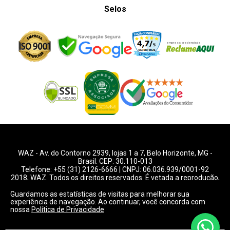
Selos
WAZ -
Av. do Contorno 2939
, lojas 1 a 7,
Belo Horizonte
,
MG
-
Brasil. CEP: 30.110-013
Telefone:
+55 (31) 2126-6666
| CNPJ: 06.036.939/0001-92
2018, WAZ. Todos os direitos reservados. É vetada a reprodução,
total ou parcial deste website.
Guardamos as estatísticas de visitas para melhorar sua
experiência de navegação. Ao continuar, você concorda com
Preços e condições de pagamentos válidos exclusivamente
nossa
Política de Privacidade
para compras pelo website.
Consulte condições na loja.