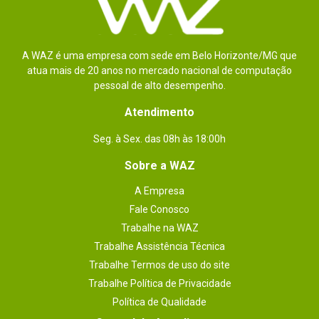
1.080);

- Segurança: dTPM 2.0 (Discrete Trusted Platform 
Module);

- Placa de Vídeo: NVIDIA Quadro T2000 (4GB) + 
Intel UHD 630 Graphics;

- Rede: Ethernet Gigabit, 802.11a / b / g / n / ac / 
A WAZ é uma empresa com sede em Belo Horizonte/MG que
ax (2x2) + Bluetooth v5.0;

atua mais de 20 anos no mercado nacional de computação
- Multimídia: Alto-falante estéreo, microfone 
duplo e câmera HD de 720p;

pessoal de alto desempenho.
- Armazenamento: SSD com 512GB (M.2 / nVME) 
+ HD com 1TB (SATA / 5.400RPM);

Atendimento
- Processador: Intel i7-9850H (6 núcleos / 12 
threads, 12MB cache, 2,6GHz com Turbo Boost 
2.0 @ 4,6GHz);

Seg. à Sex. das 08h às 18:00h
- Conexões: 1x USB-C v3.1 (p/ energia) / 2x USB-C 
v3.1  (Thunderbolt 3) / 3x USB-A v3.1 / 1x HDMI 
v2.0 / 1x RJ-45 / 1x 3,5mm (P2 - p/ fone de ouvido 
Sobre a WAZ
e microfone) / Leitor de cartões 4 em 1 (MMC, SD, 
SDHC, SDXC).
A Empresa
Fale Conosco
Trabalhe na WAZ
Trabalhe Assistência Técnica
Trabalhe Termos de uso do site
Trabalhe Política de Privacidade
Política de Qualidade