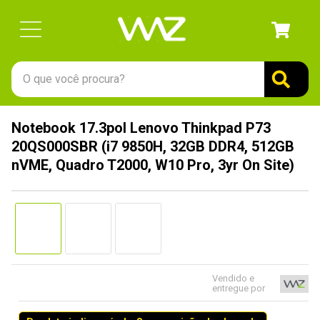
O que você procura?
TERMOS MAIS BUSCADOS
Notebook 17.3pol Lenovo Thinkpad P73
1
º
gabinete
20QS000SBR (i7 9850H, 32GB DDR4, 512GB
2
º
keychron
nVME, Quadro T2000, W10 Pro, 3yr On Site)
3
º
teclado
4
º
ssd
5
º
openbox
6
º
jonsbo
Vendido e
7
º
mouse
entregue por
8
º
controle