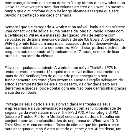
som avançada com o sistema de som Dolby Atmos desta workstation. 
Deixe-se envolver pelo som das colunas estéreo de 2 watt, ao mesmo 
tempo que o microfone duplo de longo alcance assegura que será 
ouvido na perfeição em cada chamada.
Sempre ligado e carregado:
A workstation móvel ThinkPad P73 oferece 
uma conectividade sólida e uma bateria de longa duração. Conta com 
a certificação WiFi-6 e a mais rápida ligação WiFi de sempre com 
velocidades de transferência de dados de até 9,6 Gbps. A certificação 
WiFi-6 permite lidar com uma maior capacidade e foi desenvolvida 
para os ambientes muito concorridos. Além disso, poderá desfrutar de 
carga da bateria durante até praticamente 17 horas, sem ter de ficar 
preso a uma tomada elétrica.
Fiável em qualquer ambiente:
A workstation móvel ThinkPad P73 foi 
testada tendo em conta 12 requisitos de nível militar e submetido a 
mais de 200 verificações de qualidade para assegurar o seu 
funcionamento em condições extremas. Desde a região selvagem do 
ártico às tempestades de areia do deserto, da gravidade zero aos 
derrames e quedas, pode contar com ele. Não pare de trabalhar graças 
à sua durabilidade.
Protege os seus dados e a sua privacidade:
Mantenha os seus 
empresariais e a sua privacidade seguros com as funcionalidade de 
segurança da workstation móvel ThinkPad P73. A tecnologia dTPM 
(discrete Trusted Platform Module) encripta os dados e trabalha em 
conjunto com as funcionalidades de segurança do Windows 10. O 
ThinkShutter é uma cobertura física da câmara que bloqueia a lente 
para assegurar que só é visto quando quer ser visto. Além disso, um 