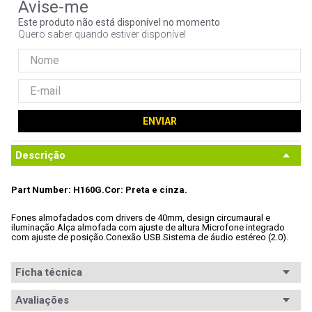
9
º
controle
Este produto não está disponível no momento
Quero saber quando estiver disponível
10
º
hd
ENVIAR
Descrição
Part Number: H160G.
Cor: Preta e cinza.
Fones almofadados com drivers de 40mm, design circumaural e 
iluminação.
Alça almofada com ajuste de altura.
Microfone integrado 
com ajuste de posição.
Conexão USB.
Sistema de áudio estéreo (2.0).
Ficha técnica
Conteúdo da
Avaliações
Não especificado.