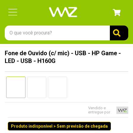
O que você procura?
TERMOS MAIS BUSCADOS
Fone de Ouvido (c/ mic) - USB - HP Game -
1
º
gabinete
LED - USB - H160G
2
º
keychron
3
º
teclado
4
º
ssd
5
º
openbox
6
º
mouse
Vendido e
entregue por
7
º
jonsbo
Produto indisponível > Sem previsão de chegada
8
º
fractal