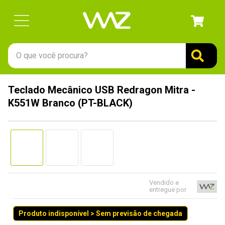
O que você procura?
TERMOS MAIS BUSCADOS
Teclado Mecânico USB Redragon Mitra -
1
º
gabinete
K551W Branco (PT-BLACK)
2
º
keychron
3
º
teclado
4
º
ssd
5
º
openbox
6
º
mouse
Vendido e
entregue por
7
º
fractal
Produto indisponível > Sem previsão de chegada
8
º
controle