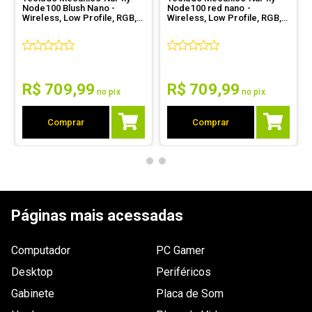
Node100 Blush Nano -
Node100 red nano -
Wireless, Low Profile, RGB,
Wireless, Low Profile, RGB,
Dimensões
43 x 4 x 12,4cm.
ANSI, Branco
ANSI, Cinza
Outras
Nenhuma.
informações
Ergonômico
Não
R$
709
,
99
R$
709
,
99
no pix
no pix
Mouse
Não
Comprar
Comprar
incluso
Tipo de
Outemu Black
switch
Páginas mais acessadas
Computador
PC Gamer
Desktop
Periféricos
Gabinete
Placa de Som