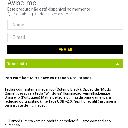
9
º
ventoinha
Este produto não está disponível no momento
Quero saber quando estiver disponível
10
º
hd
ENVIAR
Descrição
Part Number: Mitra / K551W Branco.
Cor: Branca.
Teclas com sistema mecânico (Outemu Black). 
Opção de "Modo 
Game": desativa a tecla "Windows".
Iluminação vermelha.
Leiaute 
Brasileiro (Português).
Matriz de tecla otimizada para game (para 
redução do ghosting).
Interface USB v2.0.
Pezinho retrátil (na traseira) 
para ajuste de inclinação.
Full sized:
O mitra vem no padrão completo full size com teclado 
numérico.