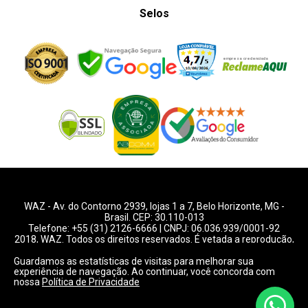
Selos
WAZ -
Av. do Contorno 2939
, lojas 1 a 7,
Belo Horizonte
,
MG
-
Brasil. CEP: 30.110-013
Telefone:
+55 (31) 2126-6666
| CNPJ: 06.036.939/0001-92
2018, WAZ. Todos os direitos reservados. É vetada a reprodução,
total ou parcial deste website.
Guardamos as estatísticas de visitas para melhorar sua
experiência de navegação. Ao continuar, você concorda com
Preços e condições de pagamentos válidos exclusivamente
nossa
Política de Privacidade
para compras pelo website.
Consulte condições na loja.