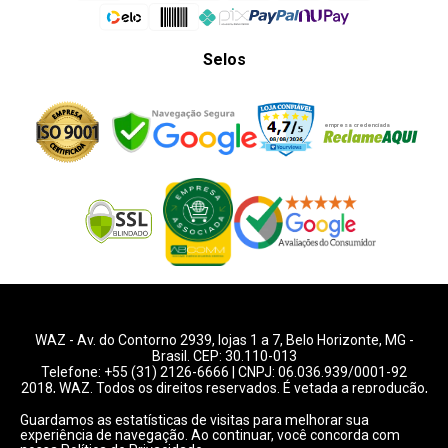
Selos
WAZ -
Av. do Contorno 2939
, lojas 1 a 7,
Belo Horizonte
,
MG
-
Brasil. CEP: 30.110-013
Telefone:
+55 (31) 2126-6666
| CNPJ: 06.036.939/0001-92
2018, WAZ. Todos os direitos reservados. É vetada a reprodução,
total ou parcial deste website.
Guardamos as estatísticas de visitas para melhorar sua
experiência de navegação. Ao continuar, você concorda com
Preços e condições de pagamentos válidos exclusivamente