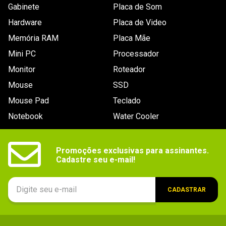
Gabinete
Placa de Som
Outras
- Peso: 90g.

Hardware
Placa de Video
- Dimensões: 18 x 2,6 x 3,2cm.
informações
Memória RAM
Placa Mãe
Mini PC
Processador
Monitor
Roteador
Mouse
SSD
Mouse Pad
Teclado
Notebook
Water Cooler
Promoções exclusivas para assinantes.

Cadastre seu e-mail!
CADASTRAR