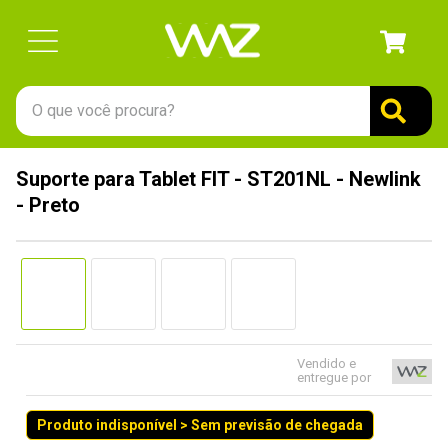
O que você procura?
TERMOS MAIS BUSCADOS
Suporte para Tablet FIT - ST201NL - Newlink
1
º
gabinete
- Preto
2
º
keychron
3
º
teclado
4
º
ssd
5
º
openbox
6
º
mouse
Vendido e
entregue por
7
º
jonsbo
Produto indisponível > Sem previsão de chegada
8
º
fractal