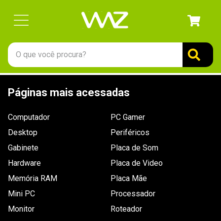
O que você procura?
TERMOS MAIS BUSCADOS
Páginas mais acessadas
1
º
gabinete
2
º
keychron
Computador
PC Gamer
3
º
teclado
Desktop
Periféricos
4
º
ssd
Gabinete
Placa de Som
Hardware
5
º
openbox
Placa de Video
Memória RAM
Placa Mãe
6
º
mouse
Mini PC
Processador
7
º
jonsbo
Monitor
Roteador
8
º
fractal