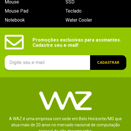
Mouse
SSD
9
º
controle
Mouse Pad
Teclado
10
º
hd
Notebook
Water Cooler
Promoções exclusivas para assinantes.

Cadastre seu e-mail!
CADASTRAR
A WAZ é uma empresa com sede em Belo Horizonte/MG que
atua mais de 20 anos no mercado nacional de computação