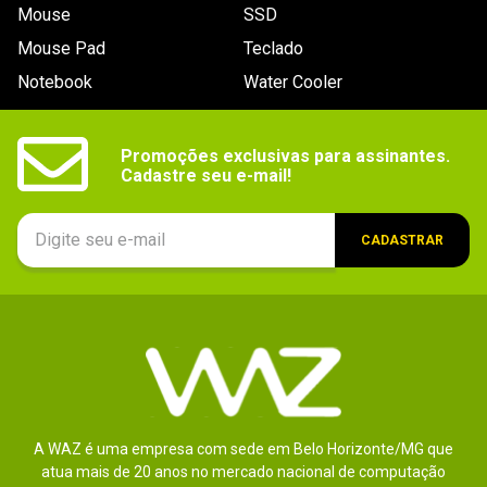
Ótimo
Mouse
SSD
Dimensões
7 x 69,85 x 100,35 mm
Mouse Pad
Teclado
Por
:
Wolmar S.
De
:
Itapema - SC
Outras
Espessura de 7mm

Notebook
Water Cooler
Verifique a compatibilidade com seu notebook.
informações
Essa avaliação foi útil?
1
0
Promoções exclusivas para assinantes.

Cadastre seu e-mail!
1 - 1
de
1
CADASTRAR
ESCREVER AVALIAÇÃO
A WAZ é uma empresa com sede em Belo Horizonte/MG que
atua mais de 20 anos no mercado nacional de computação