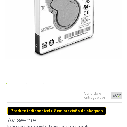
9
º
controle
10
º
hd
Vendido e
entregue por
Produto indisponível > Sem previsão de chegada
Este produto não está disponível no momento