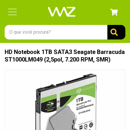
O que você procura?
TERMOS MAIS BUSCADOS
HD Notebook 1TB SATA3 Seagate Barracuda
1
º
gabinete
ST1000LM049 (2,5pol, 7.200 RPM, SMR)
2
º
keychron
3
º
teclado
4
º
ssd
5
º
openbox
6
º
mouse
7
º
jonsbo
8
º
fractal