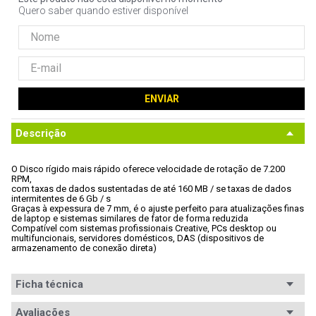
Quero saber quando estiver disponível
ENVIAR
Descrição
O Disco rígido mais rápido oferece velocidade de rotação de 7.200 
RPM,

com taxas de dados sustentadas de até 160 MB / se taxas de dados

intermitentes de 6 Gb / s
Graças à expessura de 7 mm, é o ajuste perfeito para atualizações finas

de laptop e sistemas similares de fator de forma reduzida
Compatível com sistemas profissionais Creative, PCs desktop ou

multifuncionais, servidores domésticos, DAS (dispositivos de

armazenamento de conexão direta)
Ficha técnica
Conteúdo da
Avaliações
1x Unidade de armazenamento