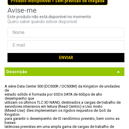
Produto indisponível > Sem previsão de chegada
9
º
controle
10
º
hd
Este produto não está disponível no momento
Quero saber quando estiver disponível
ENVIAR
Descrição
A série Data Center 500 (DC500R / DC500M) da Kingston de unidades 
de

estado sólido é formada por SSDs SATA de 6Gbps de alto 
desempenho que

utilizam os últimos TLC 3D NAND, destinados a cargas de trabalho de

servidores intensivos em leitura (Read Centric) e Uso misto

(Mixed-Use). Eles implementam os rígidos requisitos de QoS da 
Kingston

para garantir o desempenho de IO randômico previsto, bem como as 
baixas

latências previstas em uma ampla gama de cargas de trabalho de 