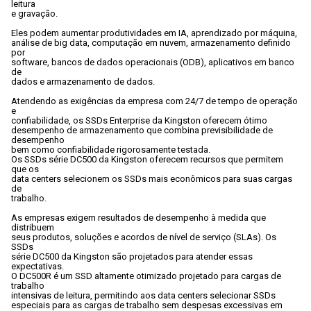
leitura

e gravação. 
Eles podem aumentar produtividades em IA, aprendizado por máquina,

análise de big data, computação em nuvem, armazenamento definido 
por

software, bancos de dados operacionais (ODB), aplicativos em banco 
de

dados e armazenamento de dados.
Atendendo as exigências da empresa com 24/7 de tempo de operação 
e

confiabilidade, os SSDs Enterprise da Kingston oferecem ótimo

desempenho de armazenamento que combina previsibilidade de 
desempenho

bem como confiabilidade rigorosamente testada. 
Os SSDs série DC500 da Kingston oferecem recursos que permitem 
que os

data centers selecionem os SSDs mais econômicos para suas cargas 
de

trabalho. 
As empresas exigem resultados de desempenho à medida que 
distribuem

seus produtos, soluções e acordos de nível de serviço (SLAs). Os 
SSDs

série DC500 da Kingston são projetados para atender essas 
expectativas.
O DC500R é um SSD altamente otimizado projetado para cargas de 
trabalho

intensivas de leitura, permitindo aos data centers selecionar SSDs

especiais para as cargas de trabalho sem despesas excessivas em 