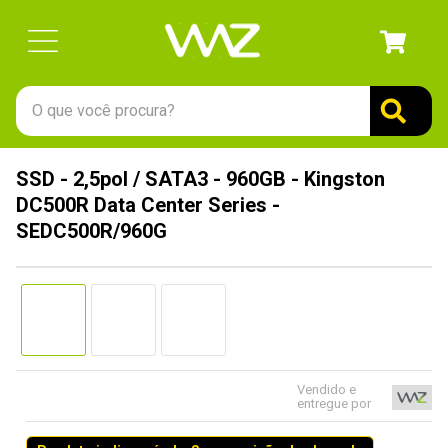
O que você procura?
TERMOS MAIS BUSCADOS
SSD - 2,5pol / SATA3 - 960GB - Kingston
1
º
gabinete
DC500R Data Center Series -
2
º
keychron
SEDC500R/960G
3
º
teclado
4
º
ssd
5
º
openbox
6
º
mouse
Vendido e
7
º
jonsbo
entregue por
8
º
fractal