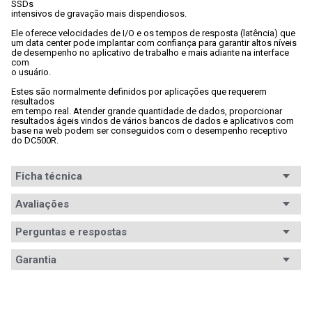
SSDs

intensivos de gravação mais dispendiosos. 
Ele oferece velocidades de I/O e os tempos de resposta (latência) que

um data center pode implantar com confiança para garantir altos níveis

de desempenho no aplicativo de trabalho e mais adiante na interface 
com

o usuário. 
Estes são normalmente definidos por aplicações que requerem 
resultados

em tempo real. Atender grande quantidade de dados, proporcionar

resultados ágeis vindos de vários bancos de dados e aplicativos com

base na web podem ser conseguidos com o desempenho receptivo 
do DC500R.

Ficha técnica
Conteúdo da
Avaliações
1x Unidade de armazenamento SSD
embalagem
Perguntas e respostas
Capacidade
960GB
Avaliações
Garantia
Cache
Não especificado
Tem esse produto? Seja o primeiro a avaliá-lo!
Garantia
12 meses de garantia
Interface
SATA