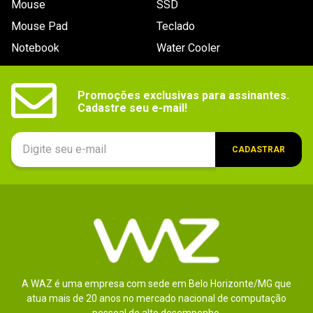
Mouse
SSD
9
º
noctua
Mouse Pad
Teclado
10
º
fractal
Notebook
Water Cooler
Promoções exclusivas para assinantes.

Cadastre seu e-mail!
CADASTRAR
A WAZ é uma empresa com sede em Belo Horizonte/MG que
atua mais de 20 anos no mercado nacional de computação