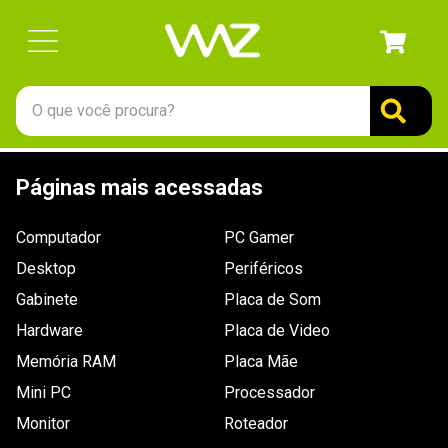
O que você procura?
TERMOS MAIS BUSCADOS
Páginas mais acessadas
1
º
gabinete
2
º
keychron
Computador
PC Gamer
3
º
ssd
Desktop
Periféricos
4
º
teclado
Gabinete
Placa de Som
Hardware
5
º
openbox
Placa de Video
Memória RAM
Placa Mãe
6
º
mouse
Mini PC
Processador
7
º
jonsbo
Monitor
Roteador
8
º
controle