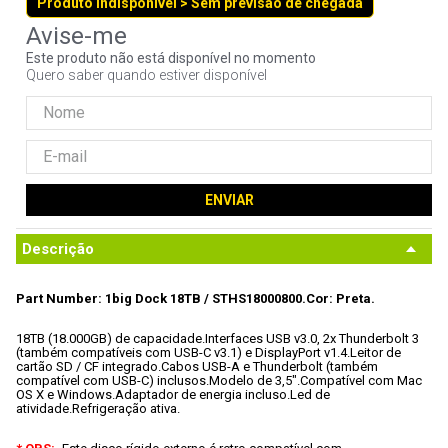
Produto indisponível > Sem previsão de chegada
9
º
noctua
10
º
fractal
Este produto não está disponível no momento
Quero saber quando estiver disponível
ENVIAR
Descrição
Part Number: 1big Dock 18TB / STHS18000800.
Cor: Preta.
18TB (18.000GB) de capacidade.
Interfaces USB v3.0, 2x Thunderbolt 3 
(também compatíveis com USB-C v3.1) e DisplayPort v1.4.
Leitor de 
cartão SD / CF integrado.
Cabos USB-A e Thunderbolt (também 
compatível com USB-C) inclusos.
Modelo de 3,5".
Compatível com Mac 
OS X e Windows.
Adaptador de energia incluso.
Led de 
atividade.
Refrigeração ativa.