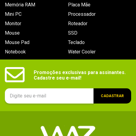
- 1x Slots de cartão SD / CF;

Memória RAM
Placa Mãe
- 2x Thunderbolt 3 / USB-C v3.1.

Mini PC
Requisitos do sistema:

Processador
- Mac OS X 10.12 ou superior / Windows 10 ou 
superior;

Monitor
Roteador
- Espaço livre mínimo no disco: 600 MB 
(recomendado);

Mouse
SSD
- Computador com porta Thunderbolt 3, USB-C, USB 
v3.0 ou USB v2.0.
Mouse Pad
Teclado
Notebook
Water Cooler
Promoções exclusivas para assinantes.

Cadastre seu e-mail!
CADASTRAR