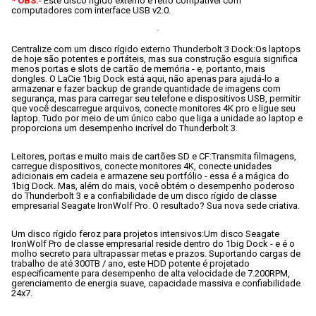
* OBS:
- Este disco rígido externo é retro compatível com 
computadores com interface USB v2.0.
Centralize com um disco rígido externo Thunderbolt 3 Dock:
Os laptops 
de hoje são potentes e portáteis, mas sua construção esguia significa 
menos portas e slots de cartão de memória - e, portanto, mais 
dongles. O LaCie 1big Dock está aqui, não apenas para ajudá-lo a 
armazenar e fazer backup de grande quantidade de imagens com 
segurança, mas para carregar seu telefone e dispositivos USB, permitir 
que você descarregue arquivos, conecte monitores 4K pro e ligue seu 
laptop. Tudo por meio de um único cabo que liga a unidade ao laptop e 
proporciona um desempenho incrível do Thunderbolt 3.
Leitores, portas e muito mais de cartões SD e CF:
Transmita filmagens, 
carregue dispositivos, conecte monitores 4K, conecte unidades 
adicionais em cadeia e armazene seu portfólio - essa é a mágica do 
1big Dock. Mas, além do mais, você obtém o desempenho poderoso 
do Thunderbolt 3 e a confiabilidade de um disco rígido de classe 
empresarial Seagate IronWolf Pro. O resultado? Sua nova sede criativa.
Um disco rígido feroz para projetos intensivos:
Um disco Seagate 
IronWolf Pro de classe empresarial reside dentro do 1big Dock - e é o 
molho secreto para ultrapassar metas e prazos. Suportando cargas de 
trabalho de até 300TB / ano, este HDD potente é projetado 
especificamente para desempenho de alta velocidade de 7.200RPM, 
gerenciamento de energia suave, capacidade massiva e confiabilidade 
24x7.