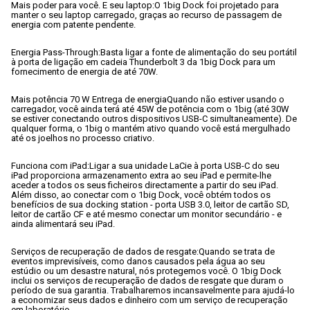
Mais poder para você. E seu laptop:
O 1big Dock foi projetado para 
manter o seu laptop carregado, graças ao recurso de passagem de 
energia com patente pendente.
Energia Pass-Through:
Basta ligar a fonte de alimentação do seu portátil 
à porta de ligação em cadeia Thunderbolt 3 da 1big Dock para um 
fornecimento de energia de até 70W.
Mais potência 70 W Entrega de energia
Quando não estiver usando o 
carregador, você ainda terá até 45W de potência com o 1big (até 30W 
se estiver conectando outros dispositivos USB-C simultaneamente). De 
qualquer forma, o 1big o mantém ativo quando você está mergulhado 
até os joelhos no processo criativo.
Funciona com iPad:
Ligar a sua unidade LaCie à porta USB-C do seu 
iPad proporciona armazenamento extra ao seu iPad e permite-lhe 
aceder a todos os seus ficheiros directamente a partir do seu iPad. 
Além disso, ao conectar com o 1big Dock, você obtém todos os 
benefícios de sua docking station - porta USB 3.0, leitor de cartão SD, 
leitor de cartão CF e até mesmo conectar um monitor secundário - e 
ainda alimentará seu iPad. 
Serviços de recuperação de dados de resgate:
Quando se trata de 
eventos imprevisíveis, como danos causados pela água ao seu 
estúdio ou um desastre natural, nós protegemos você. O 1big Dock 
inclui os serviços de recuperação de dados de resgate que duram o 
período de sua garantia. Trabalharemos incansavelmente para ajudá-lo 
a economizar seus dados e dinheiro com um serviço de recuperação 
em laboratório.