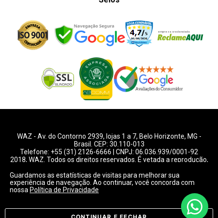
WAZ -
Av. do Contorno 2939
, lojas 1 a 7,
Belo Horizonte
,
MG
-
Brasil. CEP: 30.110-013
Telefone:
+55 (31) 2126-6666
| CNPJ: 06.036.939/0001-92
2018, WAZ. Todos os direitos reservados. É vetada a reprodução,
total ou parcial deste website.
Guardamos as estatísticas de visitas para melhorar sua
experiência de navegação. Ao continuar, você concorda com
Preços e condições de pagamentos válidos exclusivamente
nossa
Política de Privacidade
para compras pelo website.
Consulte condições na loja.
CONTINUAR E FECHAR