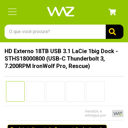
O que você procura?
TERMOS MAIS BUSCADOS
HD Externo 18TB USB 3.1 LaCie 1big Dock -
1
º
gabinete
STHS18000800 (USB-C Thunderbolt 3,
2
º
keychron
7.200RPM IronWolf Pro, Rescue)
3
º
ssd
4
º
teclado
5
º
openbox
6
º
mouse
Vendido e
7
º
jonsbo
entregue por
8
º
controle