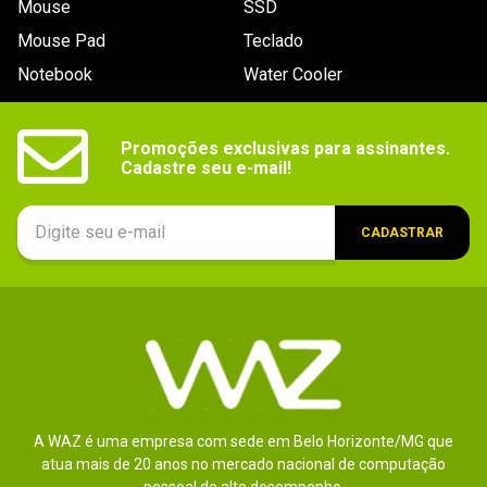
Mouse
SSD
9
º
controle
Mouse Pad
Teclado
10
º
hd
Notebook
Water Cooler
Promoções exclusivas para assinantes.

Cadastre seu e-mail!
CADASTRAR
A WAZ é uma empresa com sede em Belo Horizonte/MG que
atua mais de 20 anos no mercado nacional de computação