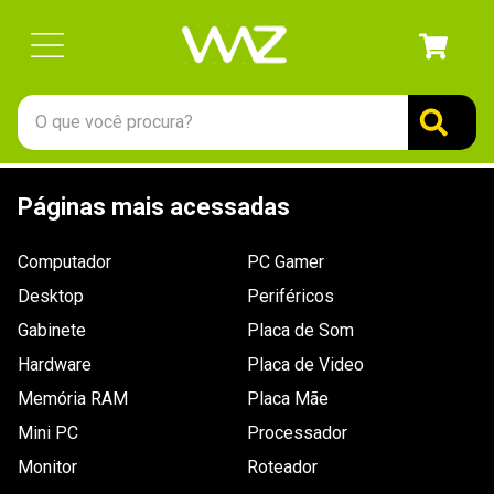
O que você procura?
TERMOS MAIS BUSCADOS
Páginas mais acessadas
1
º
gabinete
2
º
keychron
Computador
PC Gamer
3
º
teclado
Desktop
Periféricos
4
º
ssd
Gabinete
Placa de Som
Hardware
5
º
openbox
Placa de Video
Memória RAM
Placa Mãe
6
º
mouse
Mini PC
Processador
7
º
jonsbo
Monitor
Roteador
8
º
fractal