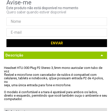
9
º
controle
Este produto não está disponível no momento
Quero saber quando estiver disponível
10
º
hd
ENVIAR
Descrição
Headset HTU-300 Plug P2 Stereo 3,5mm mono-auricular com tubo de 
voz

flexível e microfone com cancelador de ruídos é compatível com

celulares, tablets e notebooks, qQue possuam entrada P2 de 4 polos, 
ou

seja, uma única entrada para fone e microfone.
O modelo é confortável e a tiara é ajustável para ambos os lados,

direito e esquerdo, permitindo que você também ouça o ambiente e seu

computador.