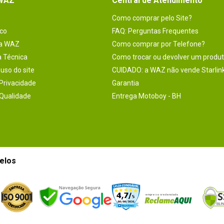
 WAZ
Central de Atendimento
Como comprar pelo Site?
co
FAQ: Perguntas Frequentes
na WAZ
Como comprar por Telefone?
a Técnica
Como trocar ou devolver um produ
uso do site
CUIDADO: a WAZ não vende Starlin
 Privacidade
Garantia
 Qualidade
Entrega Motoboy - BH
elos