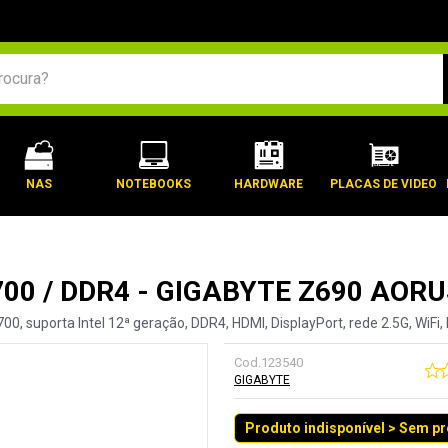
BUSCADOS
NAS
NOTEBOOKS
HARDWARE
PLACAS DE VIDEO
00 / DDR4 - GIGABYTE Z690 AORU
, suporta Intel 12ª geração, DDR4, HDMI, DisplayPort, rede 2.5G, WiFi, 
Cod.
123540
GIGABYTE
Produto indisponível > Sem p