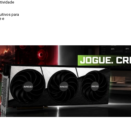
ividade

tivos para

 e
