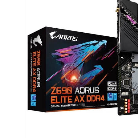
10
º
hd