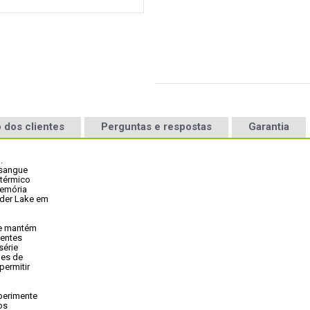
 dos clientes
Perguntas e respostas
Garantia
. 
sangue

térmico

emória

der Lake em

e mantém

entes

érie

es de

ermitir

erimente

s
