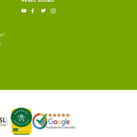
Redes Sociais
to?
k