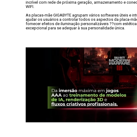
incrível com rede de próxima geração, armazenamento e conect
WIFI.
As placas-mãe GIGABYTE agrupam vários softwares úteis e intui
ajudar os usuários a controlar todos os aspectos da placa-mãe
fornecer efeitos de iluminação personalizáveis ??com estética

excepcional para se adequar à sua personalidade única.