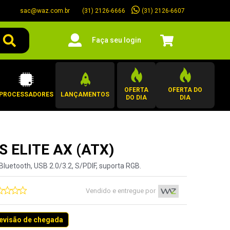
sac@waz.com.br
(31) 2126-6607
(31) 2126-6666
Faça seu login
OFERTA
OFERTA DO
PROCESSADORES
LANÇAMENTOS
DO DIA
DIA
S ELITE AX (ATX)
Bluetooth, USB 2.0/3.2, S/PDIF, suporta RGB.
Vendido e entregue por
revisão de chegada