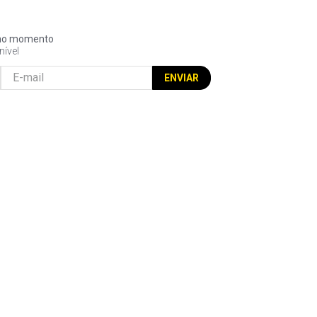
l no momento
nível
ENVIAR