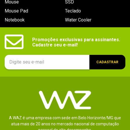
Mouse
SSD
9
º
controle
Mouse Pad
Teclado
10
º
hd
Notebook
Water Cooler
Promoções exclusivas para assinantes.

Cadastre seu e-mail!
CADASTRAR
A WAZ é uma empresa com sede em Belo Horizonte/MG que
atua mais de 20 anos no mercado nacional de computação