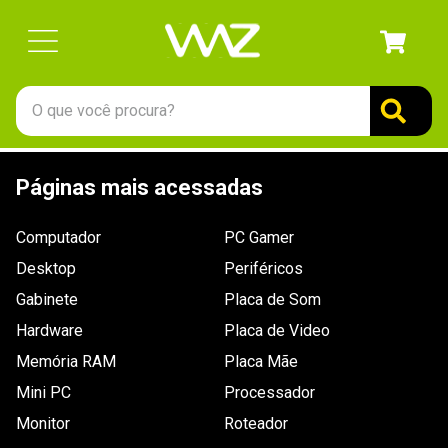
O que você procura?
TERMOS MAIS BUSCADOS
Páginas mais acessadas
1
º
gabinete
2
º
keychron
Computador
PC Gamer
3
º
teclado
Desktop
Periféricos
4
º
ssd
Gabinete
Placa de Som
Hardware
5
º
openbox
Placa de Video
Memória RAM
Placa Mãe
6
º
mouse
Mini PC
Processador
7
º
jonsbo
Monitor
Roteador
8
º
fractal