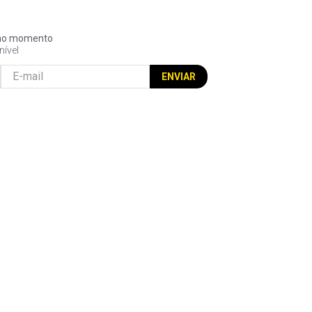
l no momento
nível
ENVIAR