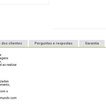
 dos clientes
Perguntas e respostas
Garantia


agens

. 
ao realizar

izadas
mento,

 com o

o mundo com
