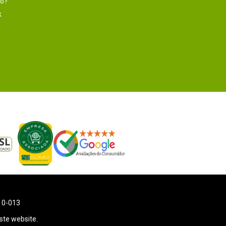
to?
k
110-013
ste website.