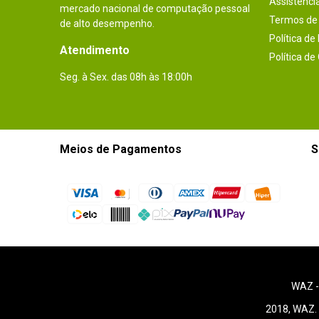
Assistênci
mercado nacional de computação pessoal
Termos de 
de alto desempenho.
Política de
Atendimento
Política de
Seg. à Sex. das 08h às 18:00h
Meios de Pagamentos
S
WAZ 
2018, WAZ. 