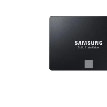
10
º
hd