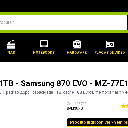
BUSCADOS
NAS
NOTEBOOKS
HARDWARE
PLACAS DE VIDEO
 - 1TB - Samsung 870 EVO - MZ-77
III, padrão 2.5pol, capacidade 1TB, cache 1GB DDR4, memória flash V
Cod.
123722
SAMSUNG
Produto indisponível > Sem p