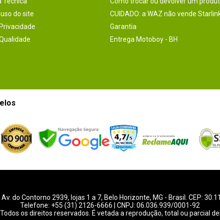
a Técnica
Como trocar ou devolver um produ
uso do site
CUIDADO: a WAZ não vende Starlin
 Privacidade
Garantia
 Qualidade
Entrega Motoboy - BH
elos
-
Av. do Contorno 2939
, lojas 1 a 7,
Belo Horizonte
,
MG
- Brasil. CEP: 30.
Telefone:
+55 (31) 2126-6666
| CNPJ: 06.036.939/0001-92
Todos os direitos reservados. É vetada a reprodução, total ou parcial de