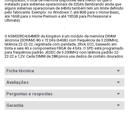
computador, o total de memória disponível será menor do que o 
instalado para sistemas operacionais de 32bits (lembrando ainda que 
alguns sistemas operacionais de 64bits também tem um limite definido 
pelo fabricante. Exemplo: no Windows 7, até 8GB para o Home Basic, 
até 16GB para o Home Premium e até 192GB para Professional e 
Ultimate).
O KSM32RD4/64MER da Kingston é um módulo de memória DRAM 
síncrona (SDRAM) 8G x 72 bits (64GB) com frequência de 3.200MHz, 
latência 22-22-22, registrada com paridade, 2Rx4, ECC, baseado em 
trinta e seis 4G x componentes FBGA de 4 bits. O SPD está programado 
para frequência padrão JEDEC de 3.200MHz com latência padrão 22-
22-22 a 1,2V. Cada DIMM de 288 pinos usa dedos de contato dourados.
Ficha técnica
Segmento
Avaliações
Servidor
Padrão
Rambus
Perguntas e respostas
Avaliações
Capacidade
64GB
Garantia
Tem esse produto? Seja o primeiro a avaliá-lo!
Módulos
1
Garantia
Garantia vitalícia
Frequência
3.200MHz
Informações
A garantia deste produto é exercida com o fabricante 