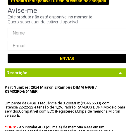
Produto indisponível > Sem previsão de chegada
9
º
controle
10
º
hd
Este produto não está disponível no momento
Quero saber quando estiver disponível
ENVIAR
Descrição
Part Number: 2Rx4 Micron E Rambus DIMM 64GB / 
KSM32RD4/64MER.
Um pente de 64GB.
 Frequência de 3.200MHz (PC4-25600) com 
latência 22-22-22 e tensão de 1,2V.
 Padrão RAMBUS DDR4.
Modelo para 
servidor.
Compatível com ECC (Registered).
Chips de memória Micron 
versão E.
* OBS:
 - Ao instalar 4GB (ou mais) de memória RAM em um 