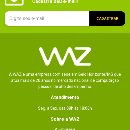
Cadastre seu e-mail!
- Taxas de transferência de dados: PC4-3200, PC4-
2933, PC4-2666, PC4-2400, PC4-2133, PC4-1866, 
PC4-1600;

- Agrupamento de Bancos é aplicado e latência 
CADASTRAR
CAS para CAS (tCCD_L, tCCD_S) para os bancos 
no mesmo ou em acessos de grupos de bancos 
diferentes estão disponíveis.
Conteúdo da
Memória Servidor DDR4 Kingston 2Rx4 Micron E 
Rambus DIMM 64GB / KSM32RD4/64MER.
embalagem
A WAZ é uma empresa com sede em Belo Horizonte/MG que
atua mais de 20 anos no mercado nacional de computação
pessoal de alto desempenho.
Atendimento
Seg. à Sex. das 08h às 18:00h
Sobre a WAZ
A Empresa