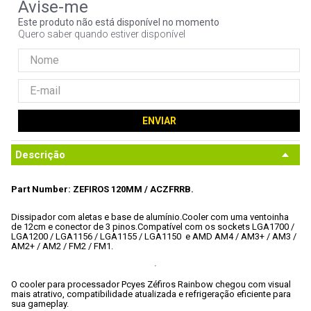
9
º
hd
Este produto não está disponível no momento
Quero saber quando estiver disponível
10
º
jonsbo
ENVIAR
Descrição
Part Number: ZEFIROS 120MM / ACZFRRB.
Dissipador com aletas e base de alumínio.
Cooler com uma ventoinha 
de 12cm e conector de 3 pinos.
Compatível com os sockets LGA1700 / 
LGA1200 / LGA1156 / LGA1155 / LGA1150  e AMD AM4 / AM3+ / AM3 / 
AM2+ / AM2 / FM2 / FM1.
O cooler para processador Pcyes Zéfiros Rainbow chegou com visual 
mais atrativo, compatibilidade atualizada e refrigeração eficiente para 
sua gameplay.