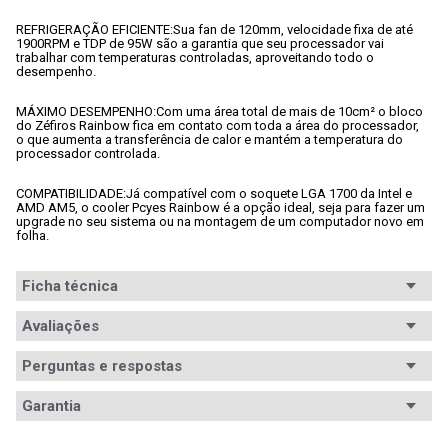
REFRIGERAÇÃO EFICIENTE:
Sua fan de 120mm, velocidade fixa de até 
1900RPM e TDP de 95W são a garantia que seu processador vai 
trabalhar com temperaturas controladas, aproveitando todo o 
desempenho.
MÁXIMO DESEMPENHO:
Com uma área total de mais de 10cm² o bloco 
do Zéfiros Rainbow fica em contato com toda a área do processador, 
o que aumenta a transferência de calor e mantém a temperatura do 
processador controlada.
COMPATIBILIDADE:
Já compatível com o soquete LGA 1700 da Intel e 
AMD AM5, o cooler Pcyes Rainbow é a opção ideal, seja para fazer um 
upgrade no seu sistema ou na montagem de um computador novo em 
folha.
Ficha técnica
Conteúdo da
Avaliações
Cooler PCYES ZEFIROS / ACZFRRB.
embalagem
Perguntas e respostas
Tipo
Refrigeração ativa
Avaliações
Garantia
Socket
AM2, AM2+, AM3, AM3+, AM4, FM1, FM2, FM2+, 
Tem esse produto? Seja o primeiro a avaliá-lo!
LGA1150, LGA1151, LGA1155, LGA1156, LGA1200, 
Garantia
12 meses de garantia
LGA1700