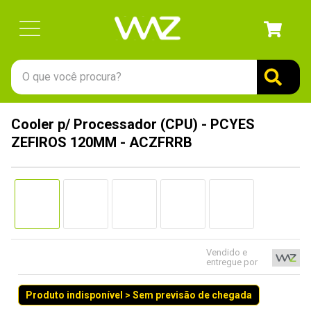
O que você procura?
TERMOS MAIS BUSCADOS
Cooler p/ Processador (CPU) - PCYES
1
º
gabinete
ZEFIROS 120MM - ACZFRRB
2
º
keychron
3
º
teclado
4
º
ssd
5
º
openbox
6
º
mouse
Vendido e
entregue por
7
º
fractal
Produto indisponível > Sem previsão de chegada
8
º
controle