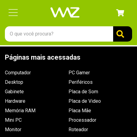
O que você procura?
TERMOS MAIS BUSCADOS
Páginas mais acessadas
1
º
gabinete
2
º
keychron
Computador
PC Gamer
3
º
ssd
Desktop
Periféricos
4
º
teclado
Gabinete
Placa de Som
Hardware
5
º
openbox
Placa de Video
Memória RAM
Placa Mãe
6
º
mouse
Mini PC
Processador
7
º
jonsbo
Monitor
Roteador
8
º
controle