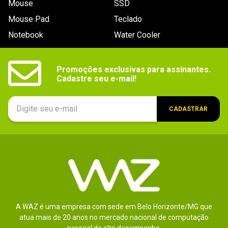
Mouse
SSD
9
º
noctua
Mouse Pad
Teclado
10
º
fractal
Notebook
Water Cooler
Promoções exclusivas para assinantes.

Cadastre seu e-mail!
CADASTRAR
A WAZ é uma empresa com sede em Belo Horizonte/MG que
atua mais de 20 anos no mercado nacional de computação