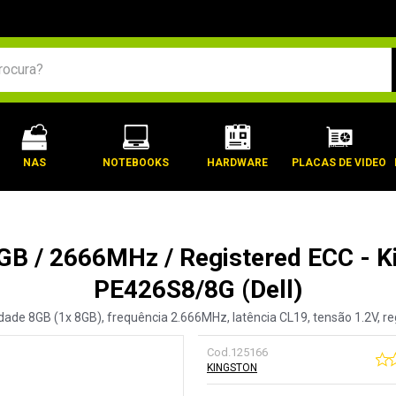
BUSCADOS
NAS
NOTEBOOKS
HARDWARE
PLACAS DE VIDEO
GB / 2666MHz / Registered ECC - 
PE426S8/8G (Dell)
de 8GB (1x 8GB), frequência 2.666MHz, latência CL19, tensão 1.2V, re
Cod.
125166
KINGSTON