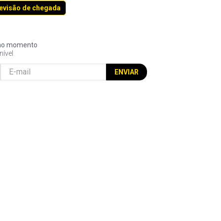
revisão de chegada
l no momento
nível
ENVIAR