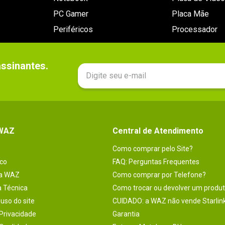
PC Gamer
Placa Mãe
Periféricos
Processador
sinantes.

 WAZ
Central de Atendimento
Como comprar pelo Site?
co
FAQ: Perguntas Frequentes
na WAZ
Como comprar por Telefone?
a Técnica
Como trocar ou devolver um produ
uso do site
CUIDADO: a WAZ não vende Starlin
 Privacidade
Garantia