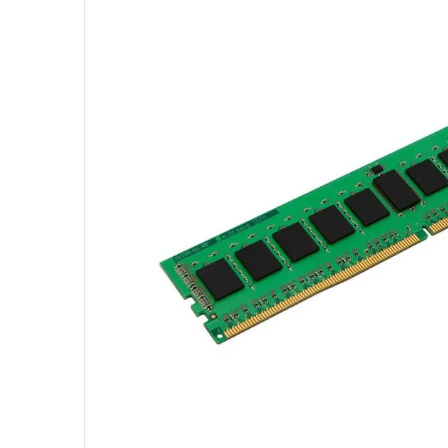
10
º
fractal