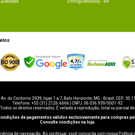
 Qualidade
Entrega Motoboy - BH
elos
-
Av. do Contorno 2939
, lojas 1 a 7,
Belo Horizonte
,
MG
- Brasil. CEP: 30.
Telefone:
+55 (31) 2126-6666
| CNPJ: 06.036.939/0001-92
Todos os direitos reservados. É vetada a reprodução, total ou parcial de
condições de pagamentos válidos exclusivamente para compras pel
Consulte condições na loja.
eriência de navegação. Ao continuar, você concorda com nossa
Política