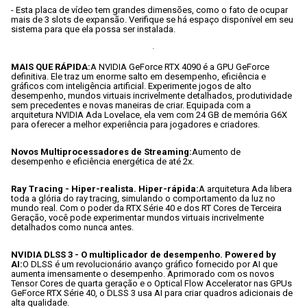
- Esta placa de vídeo tem grandes dimensões, como o fato de ocupar 
mais de 3 slots de expansão. Verifique se há espaço disponível em seu 
sistema para que ela possa ser instalada.
MAIS QUE RÁPIDA:
A NVIDIA GeForce RTX 4090 é a GPU GeForce 
definitiva. Ele traz um enorme salto em desempenho, eficiência e 
gráficos com inteligência artificial. Experimente jogos de alto 
desempenho, mundos virtuais incrivelmente detalhados, produtividade 
sem precedentes e novas maneiras de criar. Equipada com a 
arquitetura NVIDIA Ada Lovelace, ela vem com 24 GB de memória G6X 
para oferecer a melhor experiência para jogadores e criadores.
Novos Multiprocessadores de Streaming:
Aumento de 
desempenho e eficiência energética de até 2x.
Ray Tracing - Hiper-realista. Hiper-rápida:
A arquitetura Ada libera 
toda a glória do ray tracing, simulando o comportamento da luz no 
mundo real. Com o poder da RTX Série 40 e dos RT Cores de Terceira 
Geração, você pode experimentar mundos virtuais incrivelmente 
detalhados como nunca antes.
NVIDIA DLSS 3 - O multiplicador de desempenho. Powered by 
AI:
O DLSS é um revolucionário avanço gráfico fornecido por AI que 
aumenta imensamente o desempenho. Aprimorado com os novos 
Tensor Cores de quarta geração e o Optical Flow Accelerator nas GPUs 
GeForce RTX Série 40, o DLSS 3 usa AI para criar quadros adicionais de 
alta qualidade.