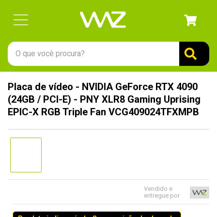
O que você procura?
TERMOS MAIS BUSCADOS
Placa de vídeo - NVIDIA GeForce RTX 4090
1
º
gabinete
(24GB / PCI-E) - PNY XLR8 Gaming Uprising
2
º
keychron
EPIC-X RGB Triple Fan VCG409024TFXMPB
3
º
teclado
4
º
ssd
5
º
openbox
6
º
jonsbo
Vendido e
7
º
mouse
entregue por
8
º
controle