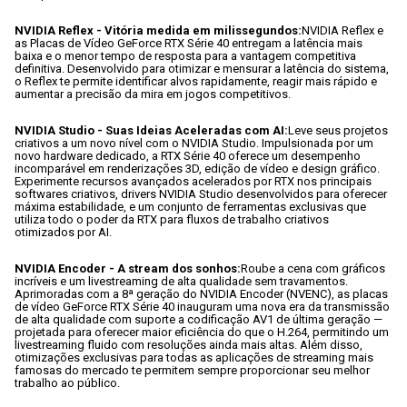
NVIDIA Reflex - Vitória medida em milissegundos:
NVIDIA Reflex e 
as Placas de Vídeo GeForce RTX Série 40 entregam a latência mais 
baixa e o menor tempo de resposta para a vantagem competitiva 
definitiva. Desenvolvido para otimizar e mensurar a latência do sistema, 
o Reflex te permite identificar alvos rapidamente, reagir mais rápido e 
aumentar a precisão da mira em jogos competitivos.
NVIDIA Studio - Suas Ideias Aceleradas com AI:
Leve seus projetos 
criativos a um novo nível com o NVIDIA Studio. Impulsionada por um 
novo hardware dedicado, a RTX Série 40 oferece um desempenho 
incomparável em renderizações 3D, edição de vídeo e design gráfico. 
Experimente recursos avançados acelerados por RTX nos principais 
softwares criativos, drivers NVIDIA Studio desenvolvidos para oferecer 
máxima estabilidade, e um conjunto de ferramentas exclusivas que 
utiliza todo o poder da RTX para fluxos de trabalho criativos 
otimizados por AI.
NVIDIA Encoder - A stream dos sonhos:
Roube a cena com gráficos 
incríveis e um livestreaming de alta qualidade sem travamentos. 
Aprimoradas com a 8ª geração do NVIDIA Encoder (NVENC), as placas 
de vídeo GeForce RTX Série 40 inauguram uma nova era da transmissão 
de alta qualidade com suporte a codificação AV1 de última geração — 
projetada para oferecer maior eficiência do que o H.264, permitindo um 
livestreaming fluido com resoluções ainda mais altas. Além disso, 
otimizações exclusivas para todas as aplicações de streaming mais 
famosas do mercado te permitem sempre proporcionar seu melhor 
trabalho ao público.