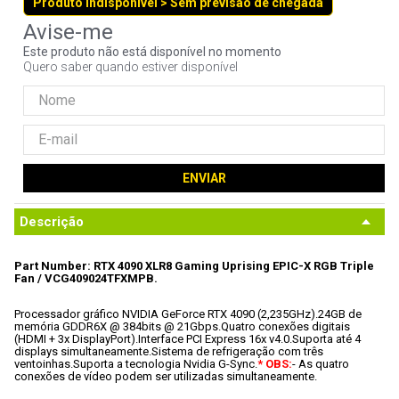
Produto indisponível > Sem previsão de chegada
9
º
fractal
10
º
ventoinha
Este produto não está disponível no momento
Quero saber quando estiver disponível
ENVIAR
Descrição
Part Number: RTX 4090 XLR8 Gaming Uprising EPIC-X RGB Triple 
Fan / VCG409024TFXMPB.
Processador gráfico NVIDIA GeForce RTX 4090 (2,235GHz).
24GB de 
memória GDDR6X @ 384bits @ 21Gbps.
Quatro conexões digitais 
(HDMI + 3x DisplayPort).
Interface PCI Express 16x v4.0.
Suporta até 4 
displays simultaneamente.
Sistema de refrigeração com três 
ventoinhas.
Suporta a tecnologia Nvidia G-Sync.
* OBS:
- As quatro 
conexões de vídeo podem ser utilizadas simultaneamente.