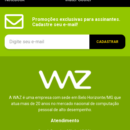
Dimensões
7,11 x 13,69 x 33,17cm.
Promoções exclusivas para assinantes.

Outras
Conector de energia: 1x 16 pinos.
Cadastre seu e-mail!
informações
Conteúdo da
Não especificado.
CADASTRAR
embalagem
A WAZ é uma empresa com sede em Belo Horizonte/MG que
atua mais de 20 anos no mercado nacional de computação
pessoal de alto desempenho.
Atendimento