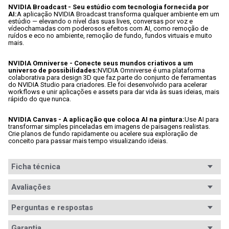
NVIDIA Broadcast - Seu estúdio com tecnologia fornecida por 
AI:
A aplicação NVIDIA Broadcast transforma qualquer ambiente em um 
estúdio — elevando o nível das suas lives, conversas por voz e 
vídeochamadas com poderosos efeitos com AI, como remoção de 
ruídos e eco no ambiente, remoção de fundo, fundos virtuais e muito 
mais.
NVIDIA Omniverse - Conecte seus mundos criativos a um 
universo de possibilidades:
NVIDIA Omniverse é uma plataforma 
colaborativa para design 3D que faz parte do conjunto de ferramentas 
do NVIDIA Studio para criadores. Ele foi desenvolvido para acelerar 
workflows e unir aplicações e assets para dar vida às suas ideias, mais 
rápido do que nunca.
NVIDIA Canvas - A aplicação que coloca AI na pintura:
Use AI para 
transformar simples pinceladas em imagens de paisagens realistas. 
Crie planos de fundo rapidamente ou acelere sua exploração de 
conceito para passar mais tempo visualizando ideias.
Ficha técnica
Fabricante
Avaliações
NVIDIA
(GPU)
Perguntas e respostas
GPU
GeForce RTX 4090
Avaliações
Garantia