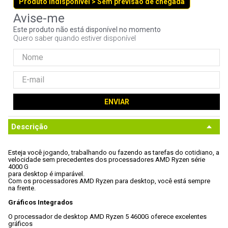
Produto indisponível > Sem previsão de chegada
9
º
controle
10
º
jonsbo
Este produto não está disponível no momento
Quero saber quando estiver disponível
ENVIAR
Descrição
Esteja você jogando, trabalhando ou fazendo as tarefas do cotidiano, a

velocidade sem precedentes dos processadores AMD Ryzen série 
4000 G

para desktop é imparável. 
Com os processadores AMD Ryzen para desktop, você está sempre 
na frente.
Gráficos Integrados
O processador de desktop AMD Ryzen 5 4600G oferece excelentes 
gráficos
