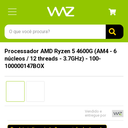
O que você procura?
TERMOS MAIS BUSCADOS
Processador AMD Ryzen 5 4600G (AM4 - 6
1
º
gabinete
núcleos / 12 threads - 3.7GHz) - 100-
2
º
keychron
100000147BOX
3
º
teclado
4
º
ssd
5
º
openbox
6
º
mouse
Vendido e
7
º
fractal
entregue por
8
º
hd