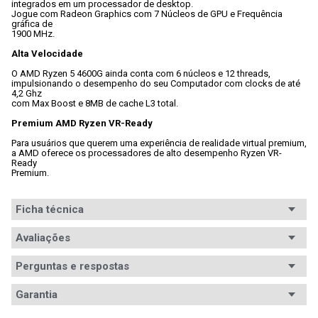
integrados em um processador de desktop. 
Jogue com Radeon Graphics com 7 Núcleos de GPU e Frequência 
gráfica de

1900 MHz.
Alta Velocidade
O AMD Ryzen 5 4600G ainda conta com 6 núcleos e 12 threads,

impulsionando o desempenho do seu Computador com clocks de até 
4,2 Ghz

com Max Boost e 8MB de cache L3 total.
Premium AMD Ryzen VR-Ready
Para usuários que querem uma experiência de realidade virtual premium,

a AMD oferece os processadores de alto desempenho Ryzen VR-
Ready

Premium.
Ficha técnica
Série
Avaliações
AMD Ryzen 5
Modelo
Ryzen R5 4600G
Perguntas e respostas
processador
Avaliações
Garantia
Socket
AM4
Tem esse produto? Seja o primeiro a avaliá-lo!