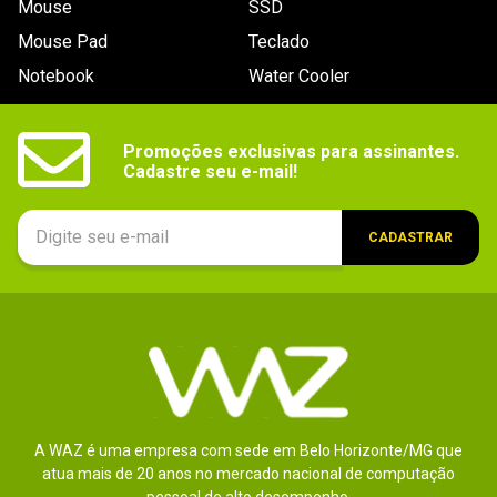
Mouse
SSD
9
º
controle
Mouse Pad
Teclado
10
º
hd
Notebook
Water Cooler
Promoções exclusivas para assinantes.

Cadastre seu e-mail!
CADASTRAR
A WAZ é uma empresa com sede em Belo Horizonte/MG que
atua mais de 20 anos no mercado nacional de computação