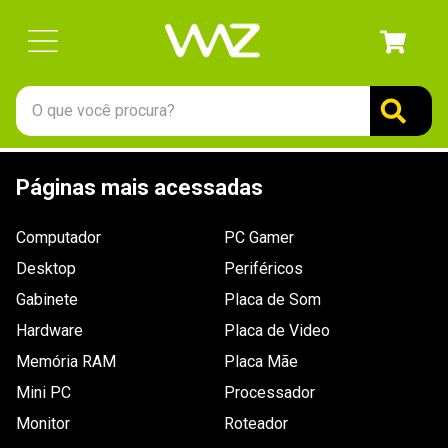
O que você procura?
TERMOS MAIS BUSCADOS
Páginas mais acessadas
1
º
gabinete
2
º
keychron
Computador
PC Gamer
3
º
teclado
Desktop
Periféricos
4
º
ssd
Gabinete
Placa de Som
Hardware
5
º
openbox
Placa de Video
Memória RAM
Placa Mãe
6
º
mouse
Mini PC
Processador
7
º
jonsbo
Monitor
Roteador
8
º
fractal