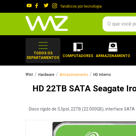
fanáticos por tecnologia
O que você procura?
TERMOS MAIS 
1
º
gabinete
TODOS OS
COMPUTADORES
ARMAZENAMENTO
DEPARTAMENTOS
2
º
keychron
3
º
teclado
Hardware
Armazenamento
HD Interno
4
º
ssd
HD 22TB SATA Seagate Iro
5
º
openbox
6
º
mouse
Disco rígido de 3,5pol, 22TB (22.000GB), interface SAT
7
º
jonsbo
8
º
fractal
9
º
controle