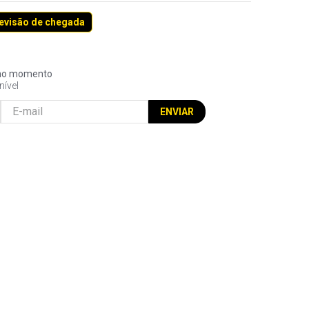
revisão de chegada
l no momento
nível
ENVIAR