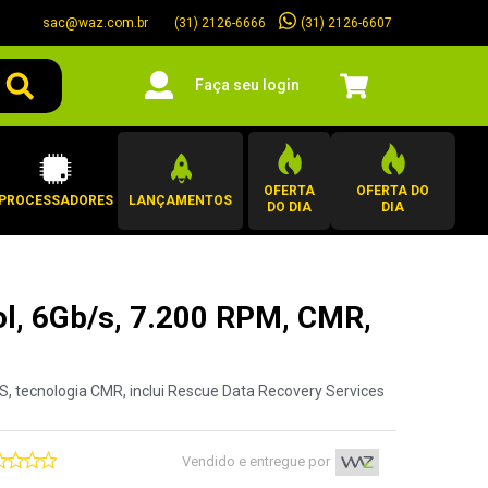
sac@waz.com.br
(31) 2126-6607
(31) 2126-6666
Faça seu login
OFERTA
OFERTA DO
PROCESSADORES
LANÇAMENTOS
DO DIA
DIA
l, 6Gb/s, 7.200 RPM, CMR,
S, tecnologia CMR, inclui Rescue Data Recovery Services
Vendido e entregue por