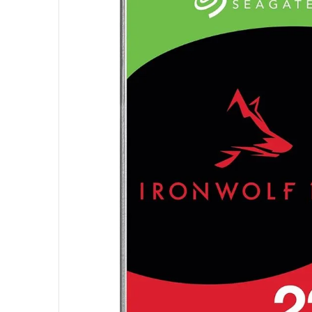
10
º
hd