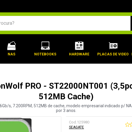
BUSCADOS
NAS
NOTEBOOKS
HARDWARE
PLACAS DE VIDEO
nWolf PRO - ST22000NT001 (3,5po
512MB Cache)
A 6Gb/s, 7.200RPM, 512MB de cache, modelo empresarial indicado p/ NA
por 3 anos.
Cod.
125980
SEAGATE