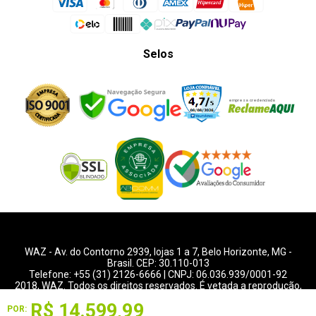
Selos
WAZ -
Av. do Contorno 2939
, lojas 1 a 7,
Belo Horizonte
,
MG
-
Brasil. CEP: 30.110-013
Telefone:
+55 (31) 2126-6666
| CNPJ: 06.036.939/0001-92
2018, WAZ. Todos os direitos reservados. É vetada a reprodução,
total ou parcial deste website.
R$
14
.
599
,
99
Guardamos as estatísticas de visitas para melhorar sua
POR: