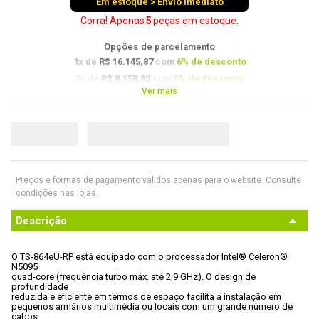
Em estoque > Envio imediato
9
º
controle
Corra! Apenas
5
peças
em estoque.
10
º
hd
Opções de parcelamento
1
x de
R$ 16.145,87
com
6
% de desconto
2
x de
R$ 8.158,82
com
5
% de desconto
Ver mais
3
x de
R$ 5.467,83
com
4.5
% de desconto
4
x de
R$ 4.122,35
com
4
% de desconto
Preços e formas de pagamento válidos apenas para o website. Consulte
condições nas lojas.
Descrição
O TS-864eU-RP está equipado com o processador Intel® Celeron® 
N5095

quad-core (frequência turbo máx. até 2,9 GHz). O design de 
profundidade

reduzida e eficiente em termos de espaço facilita a instalação em

pequenos armários multimédia ou locais com um grande número de 
cabos.
