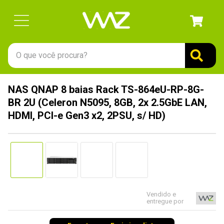
O que você procura?
TERMOS MAIS BUSCADOS
NAS QNAP 8 baias Rack TS-864eU-RP-8G-
1
º
gabinete
BR 2U (Celeron N5095, 8GB, 2x 2.5GbE LAN,
2
º
keychron
HDMI, PCI-e Gen3 x2, 2PSU, s/ HD)
3
º
teclado
4
º
ssd
5
º
openbox
6
º
mouse
Vendido e
7
º
jonsbo
entregue por
8
º
fractal