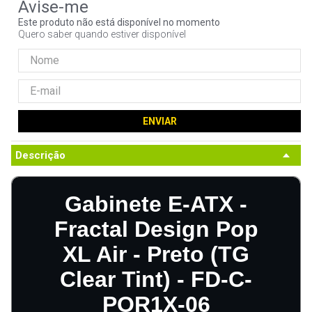
9
º
noctua
Este produto não está disponível no momento
Quero saber quando estiver disponível
10
º
fractal
ENVIAR
Descrição
Gabinete E-ATX -
Fractal Design Pop
XL Air - Preto (TG
Clear Tint) - FD-C-
POR1X-06