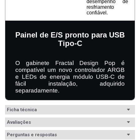
desempenho de
resfriamento
confiável.
Painel de E/S pronto para USB
Tipo-C
O gabinete Fractal Design Pop é
compatível um novo controlador ARGB
e LEDs de energia módulo USB-C de
fácil instalação, adquirido
separadamente.
Ficha técnica
Conteúdo da
Avaliações
- 1x Gabinete

- 1x Estojo Pop XL Air

embalagem
- 1x Bolsa de acessórios

Perguntas e respostas
- 1x Manual do usuário