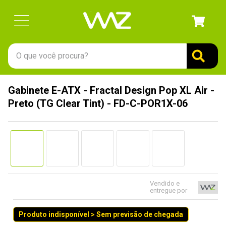
O que você procura?
TERMOS MAIS BUSCADOS
Gabinete E-ATX - Fractal Design Pop XL Air -
1
º
gabinete
Preto (TG Clear Tint) - FD-C-POR1X-06
2
º
keychron
3
º
ssd
4
º
teclado
5
º
openbox
6
º
mouse
Vendido e
entregue por
7
º
jonsbo
Produto indisponível > Sem previsão de chegada
8
º
controle