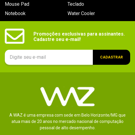
Mouse Pad
Teclado
Dimensões
522 x 230 x 520 mm
Notebook
Water Cooler
Outras
Filtros de poeira:

- Superior (plástico perfurado)

informações
- PSU (nylon)

- Frontal (aço perfurado)

Promoções exclusivas para assinantes.

- Comprimento máximo da fonte de alimentação: 205 
Cadastre seu e-mail!
mm

- Comprimento máximo da GPU: 455 mm com 
ventilador frontal montado

- Altura máxima do cooler da CPU: 185mm
CADASTRAR
A WAZ é uma empresa com sede em Belo Horizonte/MG que
atua mais de 20 anos no mercado nacional de computação
pessoal de alto desempenho.