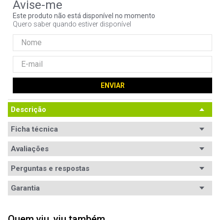
9
º
controle
Este produto não está disponível no momento
Quero saber quando estiver disponível
10
º
hd
ENVIAR
Descrição
Ficha técnica
Conteúdo da
Avaliações
- Manual de instruções;

- Controlador com fio 8BitDo Ultimate C.
embalagem
Perguntas e respostas
Tipo
Gamepad
Avaliações
Garantia
Ficha Técnica
Características especiais:

- Função turbo;

Garantia
12 meses de garantia
- Plug and play;

5
estrelas
4
- Vibração estrondosa;

Quem viu, viu também