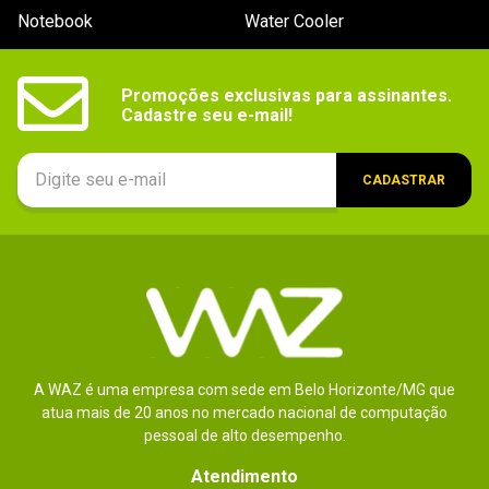
Notebook
Water Cooler
Por
:
Matheus G.
De
:
Viçosa - MG
Essa avaliação foi útil?
0
0
Promoções exclusivas para assinantes.

Cadastre seu e-mail!
CADASTRAR
A WAZ é uma empresa com sede em Belo Horizonte/MG que
atua mais de 20 anos no mercado nacional de computação
pessoal de alto desempenho.
Atendimento
Enviado há
1 ano