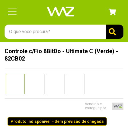
O que você procura?
TERMOS MAIS BUSCADOS
Controle c/Fio 8BitDo - Ultimate C (Verde) -
1
º
gabinete
82CB02
2
º
keychron
3
º
teclado
4
º
ssd
5
º
openbox
6
º
mouse
Vendido e
entregue por
7
º
jonsbo
Produto indisponível > Sem previsão de chegada
8
º
fractal