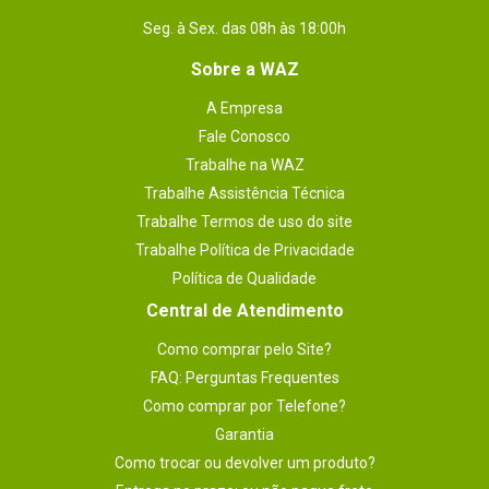
Seg. à Sex. das 08h às 18:00h
Gostei muito do produto, de boa
Sobre a WAZ
qualidade e superando minhas
A Empresa
espectativas
Fale Conosco
Por
:
Rafael C.
De
:
Passo Fundo - RS
Trabalhe na WAZ
Trabalhe Assistência Técnica
Essa avaliação foi útil?
0
0
Trabalhe Termos de uso do site
Trabalhe Política de Privacidade
Política de Qualidade
Central de Atendimento
1 - 4
de
4
Como comprar pelo Site?
FAQ: Perguntas Frequentes
ESCREVER AVALIAÇÃO
Como comprar por Telefone?
Garantia
Como trocar ou devolver um produto?