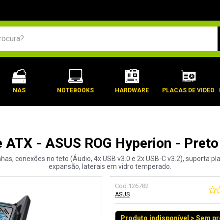
BUSCADOS
NAS
NOTEBOOKS
HARDWARE
PLACAS DE VIDEO
e ATX - ASUS ROG Hyperion - Preto
inhas, conexões no teto (Áudio, 4x USB v3.0 e 2x USB-C v3.2), suporta p
expansão, laterais em vidro temperado.
Cod.
126782
ASUS
Produto indisponível > Sem p