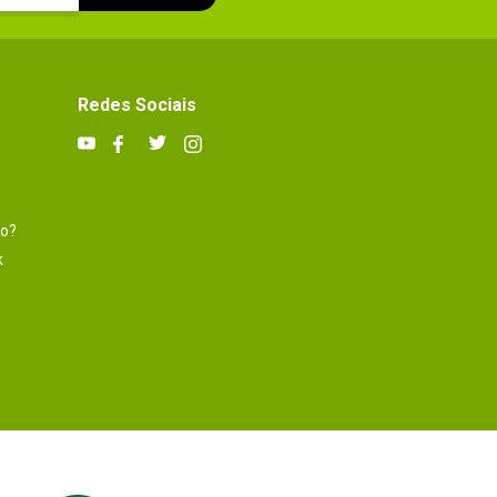
Redes Sociais
to?
k