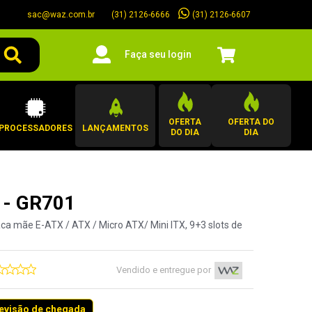
sac@waz.com.br
(31) 2126-6607
(31) 2126-6666
Faça seu login
OFERTA
OFERTA DO
PROCESSADORES
LANÇAMENTOS
DO DIA
DIA
 - GR701
laca mãe E-ATX / ATX / Micro ATX/ Mini ITX, 9+3 slots de
Vendido e entregue por
revisão de chegada