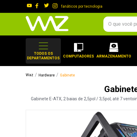
fanáticos por tecnologia
O que você procura?
TERMOS MAIS 
1
º
gabinete
TODOS OS
COMPUTADORES
ARMAZENAMENTO
DEPARTAMENTOS
2
º
keychron
3
º
ssd
Hardware
Gabinete
4
º
teclado
Gabinet
5
º
openbox
Gabinete E-ATX, 2 baias de 2,5pol / 3,5pol, até 7 vento
6
º
mouse
7
º
jonsbo
8
º
controle
9
º
noctua