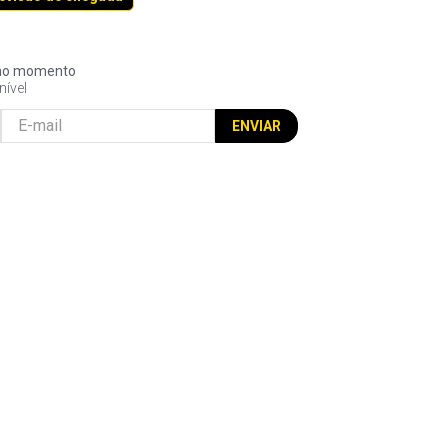
l no momento
nível
ENVIAR