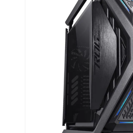
10
º
fractal