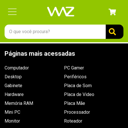
O que você procura?
TERMOS MAIS BUSCADOS
Páginas mais acessadas
1
º
gabinete
2
º
keychron
Computador
PC Gamer
3
º
teclado
Desktop
Periféricos
4
º
ssd
Gabinete
Placa de Som
Hardware
5
º
openbox
Placa de Video
Memória RAM
Placa Mãe
6
º
mouse
Mini PC
Processador
7
º
jonsbo
Monitor
Roteador
8
º
fractal