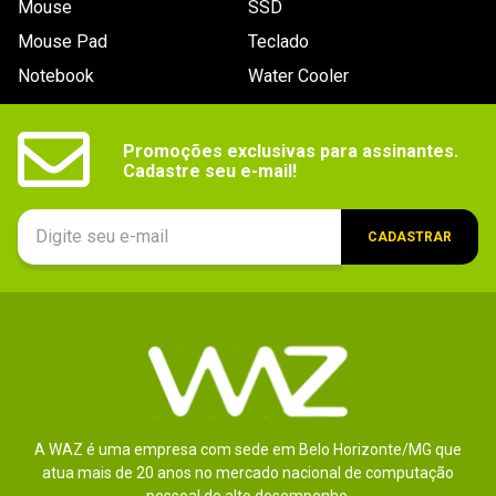
Mouse
SSD
9
º
controle
Mouse Pad
Teclado
10
º
hd
Notebook
Water Cooler
Promoções exclusivas para assinantes.

Cadastre seu e-mail!
CADASTRAR
A WAZ é uma empresa com sede em Belo Horizonte/MG que
atua mais de 20 anos no mercado nacional de computação