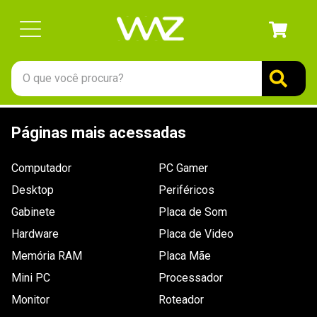
O que você procura?
TERMOS MAIS BUSCADOS
Páginas mais acessadas
1
º
gabinete
2
º
keychron
Computador
PC Gamer
3
º
ssd
Desktop
Periféricos
4
º
teclado
Gabinete
Placa de Som
Hardware
5
º
openbox
Placa de Video
Memória RAM
Placa Mãe
6
º
mouse
Mini PC
Processador
7
º
jonsbo
Monitor
Roteador
8
º
controle