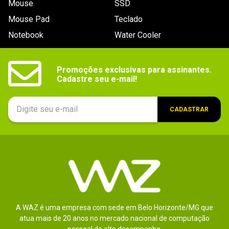
Mouse
SSD
9
º
noctua
Mouse Pad
Teclado
10
º
fractal
Notebook
Water Cooler
Promoções exclusivas para assinantes.

Cadastre seu e-mail!
CADASTRAR
A WAZ é uma empresa com sede em Belo Horizonte/MG que
atua mais de 20 anos no mercado nacional de computação