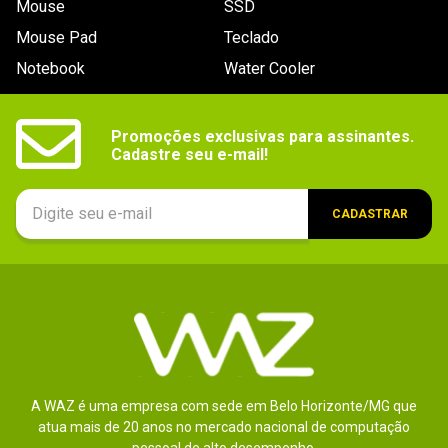
Mouse
SSD
9
º
controle
Mouse Pad
Teclado
10
º
hd
Notebook
Water Cooler
Promoções exclusivas para assinantes.

Cadastre seu e-mail!
CADASTRAR
A WAZ é uma empresa com sede em Belo Horizonte/MG que
atua mais de 20 anos no mercado nacional de computação