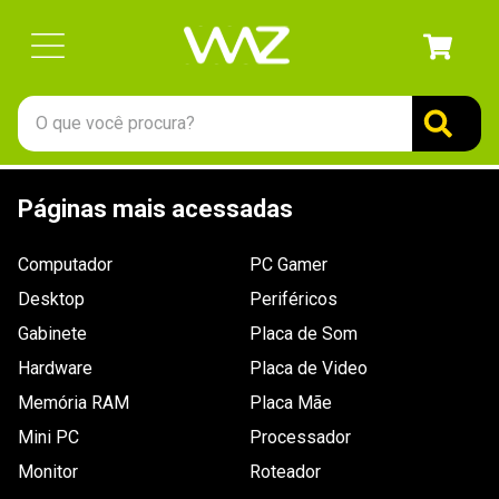
O que você procura?
TERMOS MAIS BUSCADOS
Páginas mais acessadas
1
º
gabinete
2
º
keychron
Computador
PC Gamer
3
º
teclado
Desktop
Periféricos
4
º
ssd
Gabinete
Placa de Som
Hardware
5
º
openbox
Placa de Video
Memória RAM
Placa Mãe
6
º
mouse
Mini PC
Processador
7
º
jonsbo
Monitor
Roteador
8
º
fractal