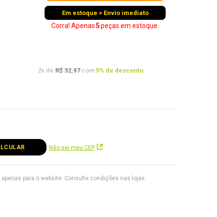
Em estoque > Envio imediato
Corra! Apenas
5
peças
em estoque.
2
x de
R$ 32,97
com
5
% de desconto
Não sei meu CEP
apenas para o website. Consulte condições nas lojas.