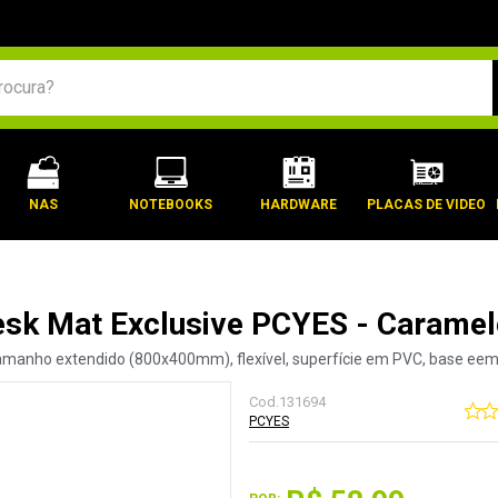
BUSCADOS
NAS
NOTEBOOKS
HARDWARE
PLACAS DE VIDEO
sk Mat Exclusive PCYES - Caram
manho extendido (800x400mm), flexível, superfície em PVC, base eem
Cod.
131694
PCYES