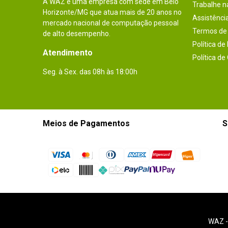
A WAZ é uma empresa com sede em Belo
Trabalhe 
Horizonte/MG que atua mais de 20 anos no
Assistênci
mercado nacional de computação pessoal
Termos de 
de alto desempenho.
Política de
Atendimento
Política de
Seg. à Sex. das 08h às 18:00h
Meios de Pagamentos
S
WAZ 