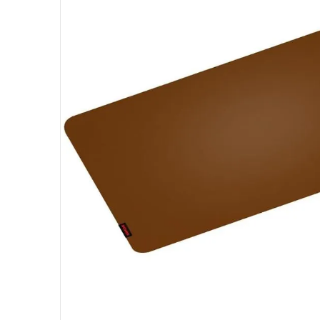
10
º
fractal