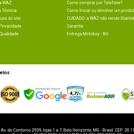
na WAZ
Como comprar por Telefone?
a Técnica
Como trocar ou devolver um produ
uso do site
CUIDADO: a WAZ não vende Starlin
 Privacidade
Garantia
 Qualidade
Entrega Motoboy - BH
elos
-
Av. do Contorno 2939
, lojas 1 a 7,
Belo Horizonte
,
MG
- Brasil. CEP: 30.