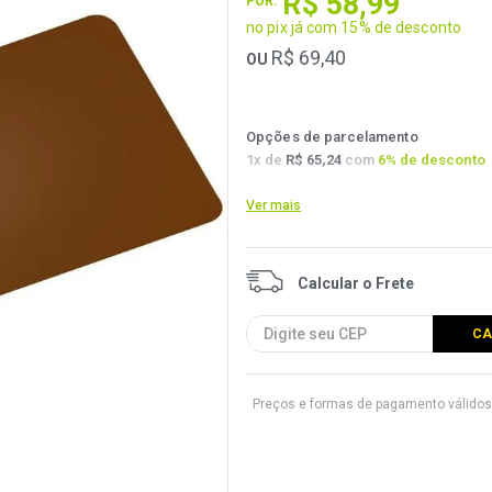
R$
58
,
99
POR:
no pix já com 15% de desconto
R$
69
,
40
OU
Opções de parcelamento
1
x de
R$ 65,24
com
6
% de desconto
Ver mais
Preços e formas de pagamento válidos 