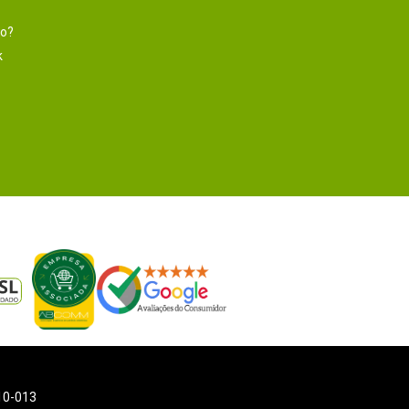
to?
k
110-013