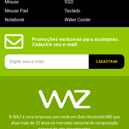
Mouse
SSD
9
º
controle
Mouse Pad
Teclado
10
º
hd
Notebook
Water Cooler
Promoções exclusivas para assinantes.

Cadastre seu e-mail!
CADASTRAR
A WAZ é uma empresa com sede em Belo Horizonte/MG que
atua mais de 20 anos no mercado nacional de computação