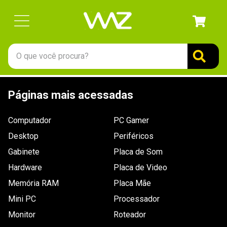
O que você procura?
TERMOS MAIS BUSCADOS
Páginas mais acessadas
1
º
gabinete
2
º
keychron
Computador
PC Gamer
3
º
teclado
Desktop
Periféricos
4
º
ssd
Gabinete
Placa de Som
Hardware
5
º
openbox
Placa de Video
Memória RAM
Placa Mãe
6
º
mouse
Mini PC
Processador
7
º
jonsbo
Monitor
Roteador
8
º
fractal