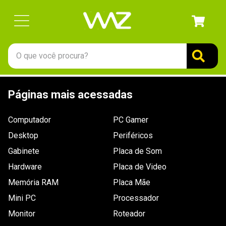
O que você procura?
TERMOS MAIS BUSCADOS
Páginas mais acessadas
1
º
gabinete
2
º
keychron
Computador
PC Gamer
3
º
ssd
Desktop
Periféricos
4
º
teclado
Gabinete
Placa de Som
Hardware
5
º
openbox
Placa de Video
Memória RAM
Placa Mãe
6
º
mouse
Mini PC
Processador
7
º
jonsbo
Monitor
Roteador
8
º
controle