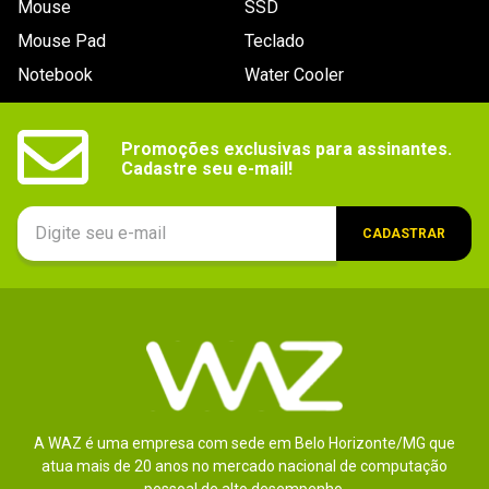
Mouse
SSD
9
º
noctua
Mouse Pad
Teclado
10
º
fractal
Notebook
Water Cooler
Promoções exclusivas para assinantes.

Cadastre seu e-mail!
CADASTRAR
A WAZ é uma empresa com sede em Belo Horizonte/MG que
atua mais de 20 anos no mercado nacional de computação