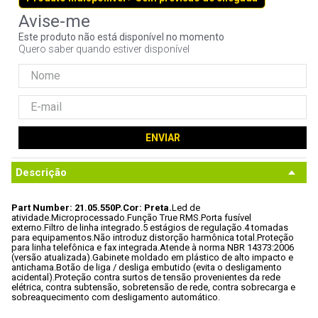
9
º
controle
Este produto não está disponível no momento
10
º
hd
Quero saber quando estiver disponível
ENVIAR
Descrição
Part Number: 21.05.550P.
Cor: Preta.
Led de 
atividade.
Microprocessado.
Função True RMS.
Porta fusível 
externo.
Filtro de linha integrado.
5 estágios de regulação.
4 tomadas 
para equipamentos.
Não introduz distorção harmônica total.
Proteção 
para linha telefônica e fax integrada.
Atende à norma NBR 14373:2006 
(versão atualizada).
Gabinete moldado em plástico de alto impacto e 
antichama.
Botão de liga / desliga embutido (evita o desligamento 
acidental).
Proteção contra surtos de tensão provenientes da rede 
elétrica, contra subtensão, sobretensão de rede, contra sobrecarga e 
sobreaquecimento com desligamento automático.