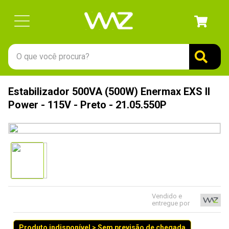
O que você procura?
TERMOS MAIS BUSCADOS
Estabilizador 500VA (500W) Enermax EXS II
1
º
gabinete
Power - 115V - Preto - 21.05.550P
2
º
keychron
3
º
teclado
4
º
ssd
5
º
openbox
6
º
mouse
Vendido e
entregue por
7
º
jonsbo
8
º
fractal
Produto indisponível > Sem previsão de chegada