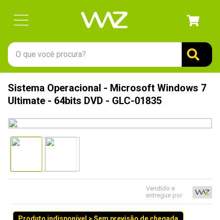
O que você procura?
TERMOS MAIS BUSCADOS
Sistema Operacional - Microsoft Windows 7
1
º
gabinete
Ultimate - 64bits DVD - GLC-01835
2
º
keychron
3
º
ssd
4
º
teclado
5
º
openbox
6
º
mouse
Vendido e
entregue por
7
º
jonsbo
8
º
controle
Produto indisponível > Sem previsão de chegada