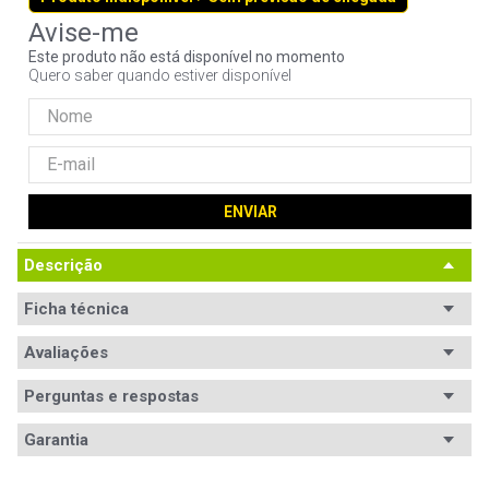
9
º
noctua
Este produto não está disponível no momento
10
º
fractal
Quero saber quando estiver disponível
ENVIAR
Descrição
Ficha técnica
Avaliações
Perguntas e respostas
Avaliações
Garantia
Tem esse produto? Seja o primeiro a avaliá-lo!